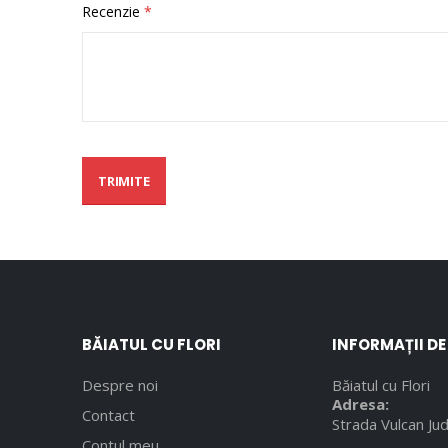
Recenzie
TRIMITE
BĂIATUL CU FLORI
INFORMAȚII D
Despre noi
Băiatul cu Flori
Adresa:
Contact
Strada Vulcan Jud
Contul meu