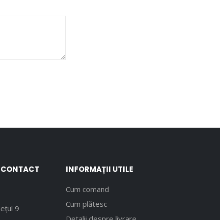
E CONTACT
INFORMAȚII UTILE
Cum comand
Cum plătesc
ețul 9
Detalii despre livrare