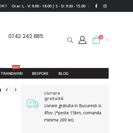
Orar: L - V: 9.00 - 18.00 | S - D: 9.00 - 15.00
CONT
|
0742 242 885
0
Cart
NOU!
TRANDAFIRI
BESPOKE
BLOG
e
Livrare
gratuită
Livrare gratuita in Bucuresti si
Ilfov. (*peste 15km, comanda
minima 200 lei)