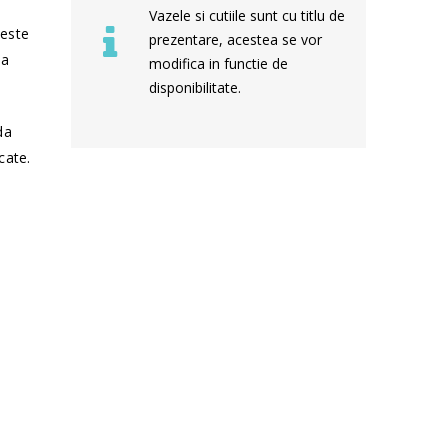
Vazele si cutiile sunt cu titlu de
 este
prezentare, acestea se vor
sa
modifica in functie de
disponibilitate.
da
cate.