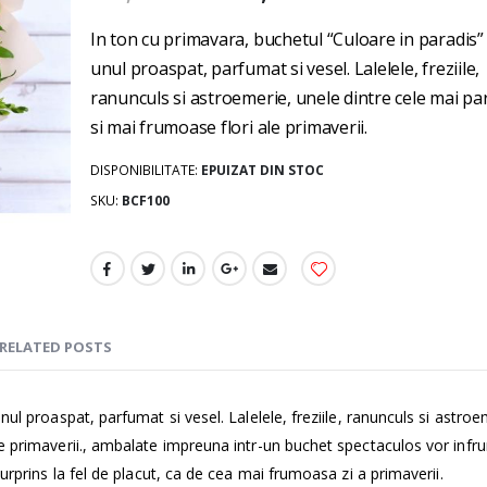
gallery
In ton cu primavara, buchetul “Culoare in paradis”
unul proaspat, parfumat si vesel. Lalelele, freziile,
ranunculs si astroemerie, unele dintre cele mai p
si mai frumoase flori ale primaverii.
DISPONIBILITATE:
EPUIZAT DIN STOC
SKU
BCF100
RELATED POSTS
ul proaspat, parfumat si vesel. Lalelele, freziile, ranunculs si astroe
le primaverii., ambalate impreuna intr-un buchet spectaculos vor inf
urprins la fel de placut, ca de cea mai frumoasa zi a primaverii.