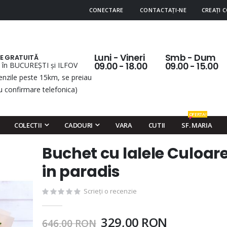
CONECTARE
CONTACTAȚI-NE
CREAȚI 
Luni - Vineri
Smb - Dum
RE GRATUITĂ
 în BUCUREȘTI și ILFOV
09.00 - 18.00
09.00 - 15.00
nzile peste 15km, se preiau
u confirmare telefonica)
OFERTA!
COLECTII
CADOURI
VARA
CUTII
SF. MARIA
Buchet cu lalele Culoar
Skip
to
in paradis
the
beginning
Scrieți o recenzie
of
the
329,00 RON
646,00 RON
images