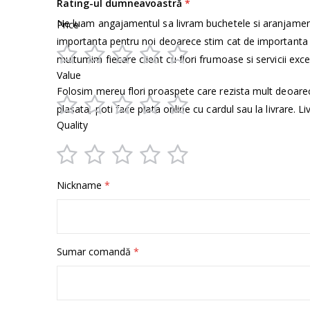
Rating-ul dumneavoastră
Ne luam angajamentul sa livram buchetele si aranjamen
Price
importanta pentru noi deoarece stim cat de importanta e
multumim fiecare client cu flori frumoase si servicii exce
1
2
3
4
5
Value
star
stars
stars
stars
stars
Folosim mereu flori proaspete care rezista mult deoare
plasata, poti face plata online cu cardul sau la livrare. Li
1
2
3
4
5
Quality
star
stars
stars
stars
stars
1
2
3
4
5
Nickname
star
stars
stars
stars
stars
Sumar comandă