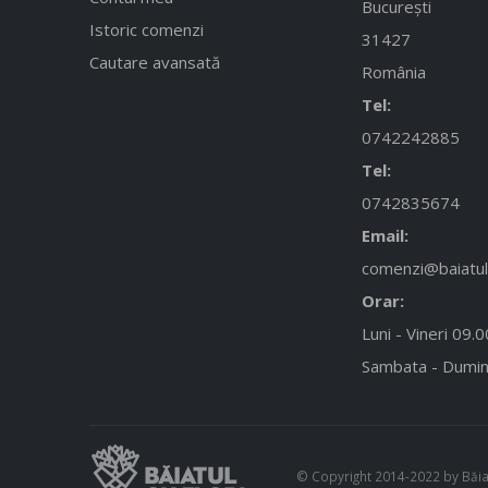
București
Istoric comenzi
31427
Cautare avansată
România
Tel:
0742242885
Tel:
0742835674
Email:
comenzi@baiatulc
Orar:
Luni - Vineri 09.
Sambata - Dumin
© Copyright 2014-2022 by Băiatu