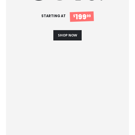
199
STARTING AT
$
99
SHOP NOW