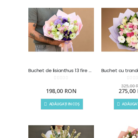
Buchet de lisianthus 13 fire multicolor
Rating:
Ra
0%
0%
325,00
Preț
198,00 RON
275,00
special
ADĂUGAȚI IN COȘ
ADĂUGAȚ