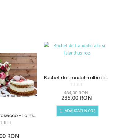
Buchet de trandafiri albi si lisianthus roz
Rating:
0%
464,00 RON
Preț
235,00 RON
special
ADĂUGAȚI IN COȘ
Flori, Tort si Prosecco - La multi ani! (precomanda 24h)
Rating:
100
100
% of
,00 RON