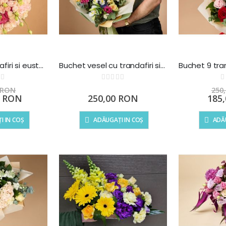
Buchet 101 trandafiri si eustoma roz
Buchet vesel cu trandafiri si irisi
ting:
Rating:
0%
0%
0 RON
250
Preț
0 RON
250,00 RON
185
specia
I IN COȘ
ADĂUGAȚI IN COȘ
ADĂU