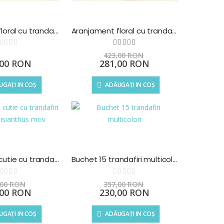
Aranjament floral cu trandafiri si lisianthus
Aranjament floral cu trandafiri si hortensii
Rating:
Rating:
100
100
% of
423,00 RON
Preț
,00 RON
281,00 RON
special
GAȚI IN COȘ
ADĂUGAȚI IN COȘ
Aranjament cutie cu trandafiri galbeni si lisianthus mov
Buchet 15 trandafiri multicolori
Rating:
Rating:
0%
,00 RON
357,00 RON
Preț
,00 RON
230,00 RON
l
special
GAȚI IN COȘ
ADĂUGAȚI IN COȘ