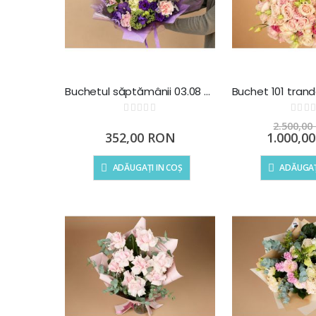
Buchetul săptămânii 03.08 - 09.08
Rating:
Ra
0%
0%
2.500,0
Preț
352,00 RON
1.000,0
special
ADĂUGAȚI IN COȘ
ADĂUGAȚ