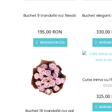
Buchet 9 trandafiri roz flexati
Rating:
Ra
0%
0%
195,00 RON
330,00
ADĂUGAȚI IN COȘ
ADĂUGAȚ
Ra
1
%
325,00
ADĂUGAȚ
Buchet 19 trandafiri roz pal