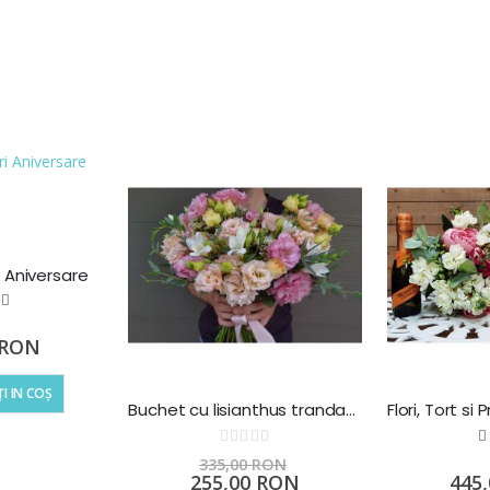
i Aniversare
ting:
00
100
 of
 RON
I IN COȘ
Buchet cu lisianthus trandafiri si frezii
Rating:
0%
335,00 RON
Preț
255,00 RON
445