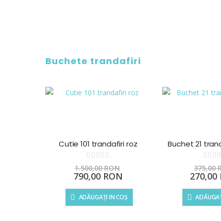
Buchete trandafiri
Cutie 101 trandafiri roz
Buchet 21 tran
Rating:
Ra
0%
0%
1.500,00 RON
375,00
Preț
Preț
790,00 RON
270,00
special
special
ADĂUGAȚI IN COȘ
ADĂUGAȚ