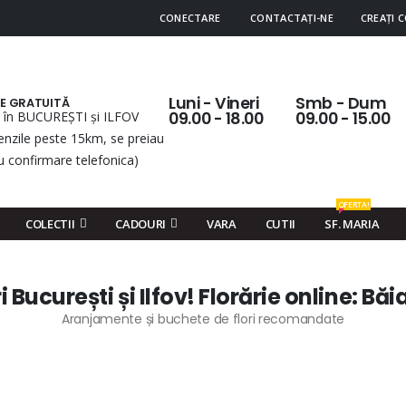
CONECTARE
CONTACTAȚI-NE
CREAȚI 
Luni - Vineri
Smb - Dum
RE GRATUITĂ
 în BUCUREȘTI și ILFOV
09.00 - 18.00
09.00 - 15.00
nzile peste 15km, se preiau
u confirmare telefonica)
OFERTA!
COLECTII
CADOURI
VARA
CUTII
SF. MARIA
i București și Ilfov! Florărie online: Băi
Aranjamente și buchete de flori recomandate