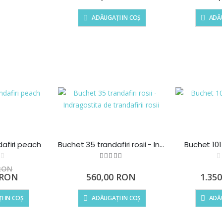
special
ADĂUGAȚI IN COȘ
ADĂU
dafiri peach
Buchet 35 trandafiri rosii - Indragostita de trandafirii rosii
Buchet 101 
ting:
Rating:
100
100
% of
0%
 RON
 RON
560,00 RON
1.35
I IN COȘ
ADĂUGAȚI IN COȘ
ADĂU