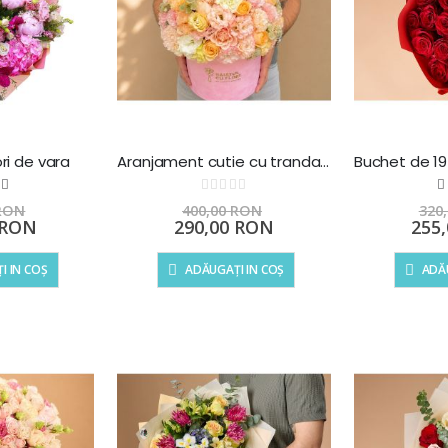
ri de vara
Aranjament cutie cu trandafiri si lisianthus
ting:
Rating:
00
100
 of
0%
 RON
400,00 RON
320
Preț
Preț
 RON
290,00 RON
255
special
specia
I IN COȘ
ADĂUGAȚI IN COȘ
ADĂU