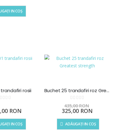
GAȚI IN COȘ
trandafiri rosii
Buchet 25 trandafiri roz Greatest strength
Rating:
Rating:
0%
435,00 RON
Preț
0,00 RON
325,00 RON
special
GAȚI IN COȘ
ADĂUGAȚI IN COȘ