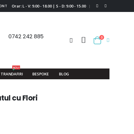
Orar: L - V: 9.00 - 18.00 | S - D: 9.00 - 15.00
CONT
|
0742 242 885
0
Cart
NOU!
TRANDAFIRI
BESPOKE
BLOG
atul cu Flori