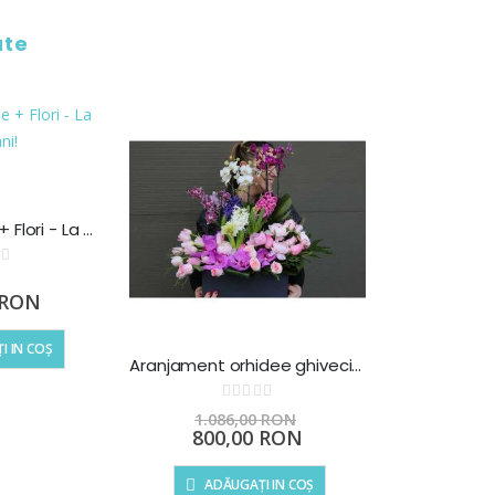
ate
Ghiveci Orhidee + Flori - La multi ani!
ting:
 RON
I IN COȘ
Aranjament orhidee ghiveci si zambile bulbi
Rating:
0%
1.086,00 RON
Preț
800,00 RON
special
ADĂUGAȚI IN COȘ