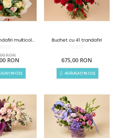
Buchet 9 trandafiri multicolori
Buchet cu 41 trandafiri
Rating:
Rating:
0%
,00 RON
,00 RON
675,00 RON
l
GAȚI IN COȘ
ADĂUGAȚI IN COȘ