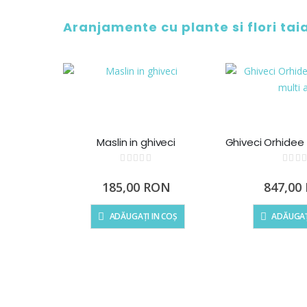
Aranjamente cu plante si flori tai
Maslin in ghiveci
Rating:
Ra
0%
0%
185,00 RON
847,00
ADĂUGAȚI IN COȘ
ADĂUGAȚ