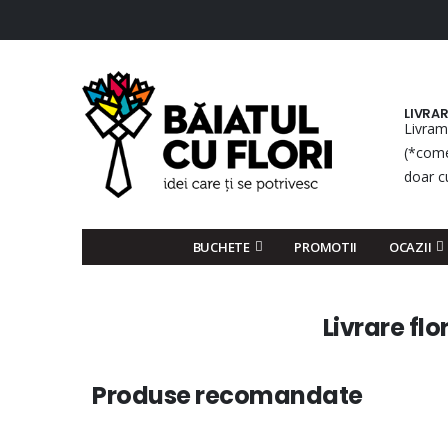
LIVRA
Livram
(*come
doar c
BUCHETE
PROMOTII
OCAZII
Livrare flor
Produse recomandate