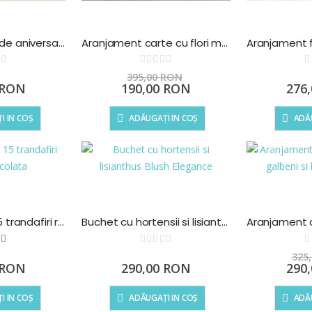
Buchet elegant de aniversare cu flori pastelate
Aranjament carte cu flori mov si galben
ting:
Rating:
0%
0%
395,00 RON
Preț
 RON
190,00 RON
276
special
I IN COȘ
ADĂUGAȚI IN COȘ
ADĂU
Cutie inima cu 15 trandafiri rosii si ciocolata
Buchet cu hortensii si lisianthus Blush Elegance
ting:
Rating:
00
100
 of
0%
0%
325
Preț
 RON
290,00 RON
290
specia
I IN COȘ
ADĂUGAȚI IN COȘ
ADĂU