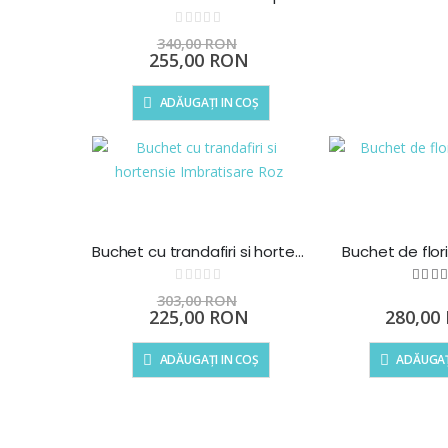
Rating:
0%
340,00 RON
Preț
255,00 RON
special
ADĂUGAȚI IN COȘ
Buchet cu trandafiri si hortensie Imbratisare Roz
Buchet de flor
Rating:
Ra
1
0%
%
303,00 RON
Preț
225,00 RON
280,00
special
ADĂUGAȚI IN COȘ
ADĂUGAȚ