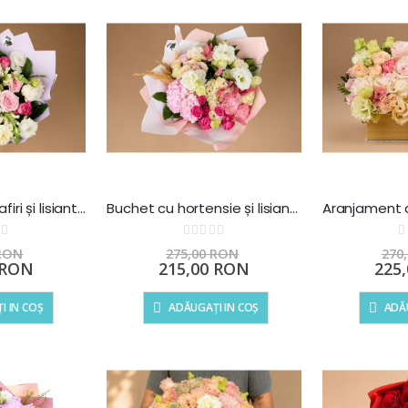
Buchet cu trandafiri și lisianthus – Pink Harmony
Buchet cu hortensie și lisianthus - Soft Elegance
ting:
Rating:
0%
0%
 RON
275,00 RON
270
Preț
Preț
 RON
215,00 RON
225
special
specia
I IN COȘ
ADĂUGAȚI IN COȘ
ADĂU