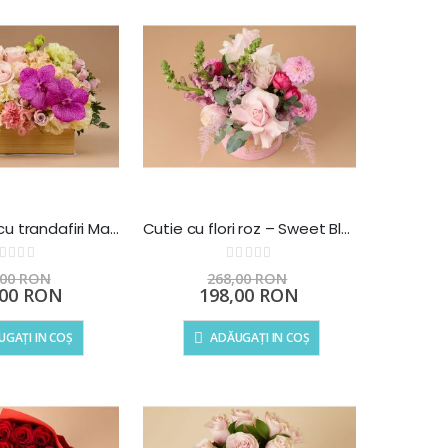
Aranjament cu trandafiri Magie in roz
Cutie cu flori roz – Sweet Bloom
Rating:
Rating:
0%
,00 RON
268,00 RON
Preț
,00 RON
198,00 RON
l
special
GAȚI IN COȘ
ADĂUGAȚI IN COȘ