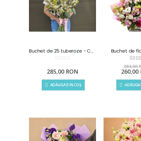
Buchet de 25 tuberoze - Chiparoase
Buchet de flo
Rating:
Ra
1
0%
%
384,00
Preț
285,00 RON
260,00
special
ADĂUGAȚI IN COȘ
ADĂUGAȚ