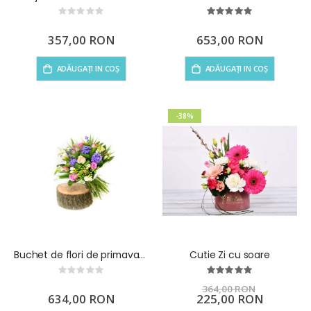
Rating:
Rating:
0%
100%
357,00 RON
653,00 RON
ADĂUGAȚI IN COȘ
ADĂUGAȚI IN COȘ
-38%
Buchet de flori de primavara Touch of Spring
Cutie Zi cu soare
Rating:
Rating:
0%
100%
364,00 RON
634,00 RON
Preț
225,00 RON
special