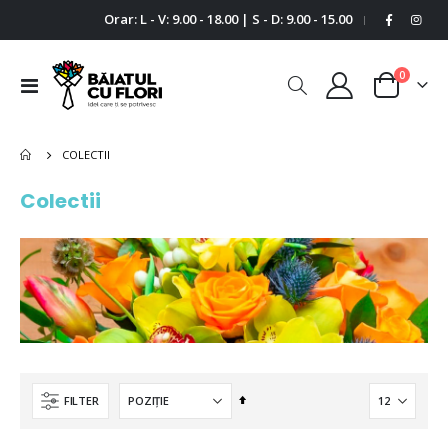
Orar: L - V: 9.00 - 18.00 | S - D: 9.00 - 15.00
|
0
Comutare
Cart
în
navigare
COLECTII
Colectii
Setați
FILTER
descendent