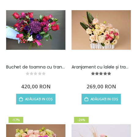
Buchet de toamna cu trandafiri rosii
Aranjament cu lalele și trandafiri Pastel Dream
Rating:
Rating:
0%
100%
420,00 RON
269,00 RON
ADĂUGAȚI IN COȘ
ADĂUGAȚI IN COȘ
-17%
-24%