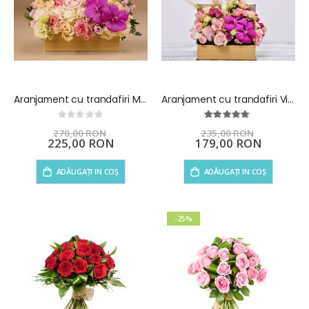
Aranjament cu trandafiri Magie in roz
Aranjament cu trandafiri Viata e Roz
Rating:
Rating:
0%
95%
270,00 RON
235,00 RON
Preț
225,00 RON
Preț
179,00 RON
special
special
ADĂUGAȚI IN COȘ
ADĂUGAȚI IN COȘ
-25%