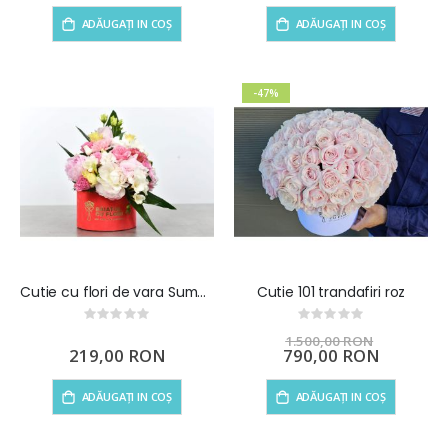
ADĂUGAȚI IN COȘ
ADĂUGAȚI IN COȘ
-47%
Cutie cu flori de vara Summer in a Box
Cutie 101 trandafiri roz
Rating:
Rating:
0%
0%
1.500,00 RON
219,00 RON
Preț
790,00 RON
special
ADĂUGAȚI IN COȘ
ADĂUGAȚI IN COȘ