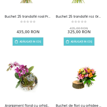
Buchet 25 trandafiri rosii Precious heart
Buchet 25 trandafiri roz Greatest strength
Rating:
Rating:
0%
0%
435,00 RON
435,00 RON
Preț
325,00 RON
special
ADĂUGAȚI IN COȘ
ADĂUGAȚI IN COȘ
Aranjament floral cu orhidee Rising Sun
Buchet de flori cu orhidee Exotic Doll