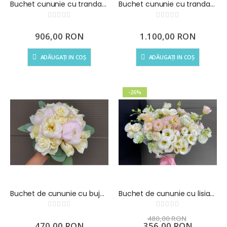
Buchet cununie cu trandafiri minitrandafiri si frezii
Buchet cununie cu trandafiri frezii si lisianthus
Rating:
Rating:
0%
0%
906,00 RON
1.100,00 RON
ADĂUGAȚI IN COȘ
ADĂUGAȚI IN COȘ
-26%
Buchet de cununie cu bujori si trandafiri
Buchet de cununie cu lisianthus
Rating:
Rating:
0%
0%
480,00 RON
470,00 RON
Preț
356,00 RON