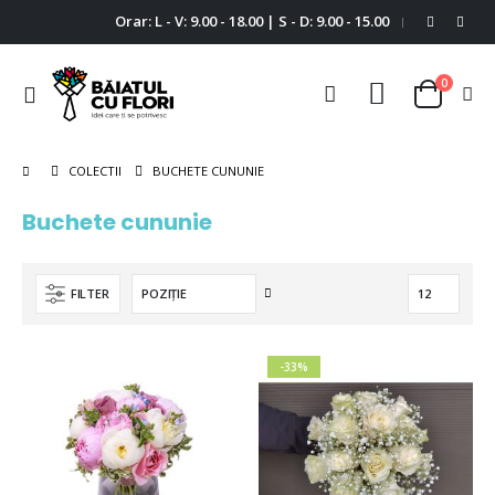
Orar: L - V: 9.00 - 18.00 | S - D: 9.00 - 15.00
|
0
Comutare
Cart
în
navigare
BUCHETE CUNUNIE
COLECTII
Buchete cununie
Setați
FILTER
descendent
-33%