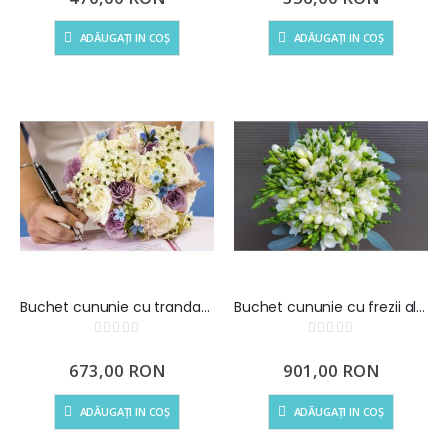
special
ADĂUGAȚI IN COȘ
ADĂUGAȚI IN COȘ
Buchet cununie cu trandafiri si ornitogalum
Buchet cununie cu frezii albe
Rating:
Rating:
0%
0%
673,00 RON
901,00 RON
ADĂUGAȚI IN COȘ
ADĂUGAȚI IN COȘ