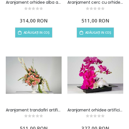
Aranjament orhidee alba artificiala si hortensie artificiala
Aranjament cerc cu orhidee artificiala si trandafiri artificiali
Rating:
Rating:
0%
0%
314,00 RON
511,00 RON
ADĂUGAȚI IN COȘ
ADĂUGAȚI IN COȘ
Aranjament trandafiri artificiali somon
Aranjament orhidee artificiala
Rating:
Rating:
0%
0%
511,00 RON
327,00 RON