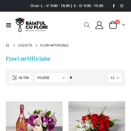
Orar: L - V: 9.00 - 18.00 | S - D: 9.00 - 15.00
|
0
Comutare
Cart
în
navigare
FLORI ARTIFICIALE
COLECTII
Flori artificiale
Setați
FILTER
descendent