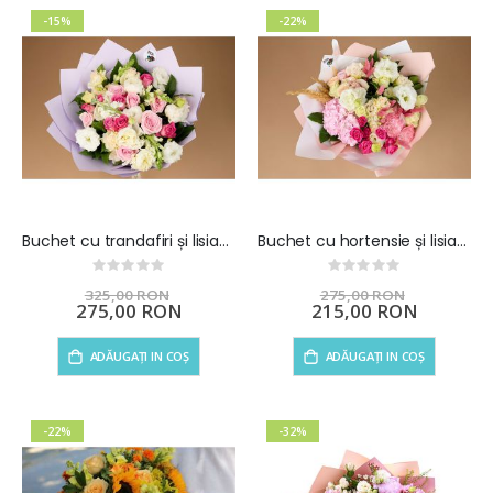
-15%
-22%
Buchet cu trandafiri și lisianthus – Pink Harmony
Buchet cu hortensie și lisianthus - Soft Elegance
Rating:
Rating:
0%
0%
325,00 RON
275,00 RON
Preț
275,00 RON
Preț
215,00 RON
special
special
ADĂUGAȚI IN COȘ
ADĂUGAȚI IN COȘ
-22%
-32%