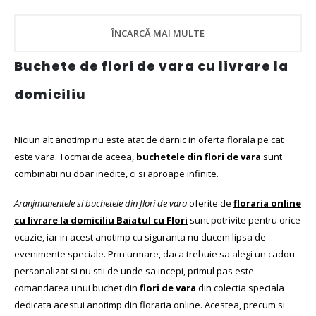
ÎNCARCĂ MAI MULTE
Buchete de flori de vara cu livrare la
domiciliu
Niciun alt anotimp nu este atat de darnic in oferta florala pe cat
este vara. Tocmai de aceea,
buchetele din flori de vara
sunt
combinatii nu doar inedite, ci si aproape infinite.
Aranjmanentele si buchetele din flori de vara
oferite de
floraria online
cu livrare la domiciliu Baiatul cu Flori
sunt potrivite pentru orice
ocazie, iar in acest anotimp cu siguranta nu ducem lipsa de
evenimente speciale. Prin urmare, daca trebuie sa alegi un cadou
personalizat si nu stii de unde sa incepi, primul pas este
comandarea unui buchet din
flori de vara
din colectia speciala
dedicata acestui anotimp din floraria online. Acestea, precum si