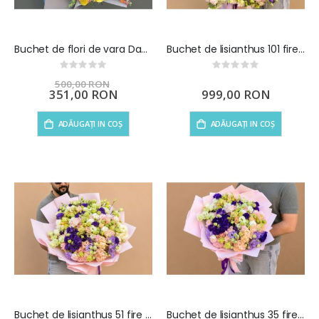
Buchet de flori de vara Dance of the Summer
Buchet de lisianthus 101 fire multicolor
Rating:
Rating:
0%
0%
500,00 RON
Preț
351,00 RON
999,00 RON
special
ADĂUGAȚI IN COȘ
ADĂUGAȚI IN COȘ
Buchet de lisianthus 51 fire multicolor
Buchet de lisianthus 35 fire multicolor