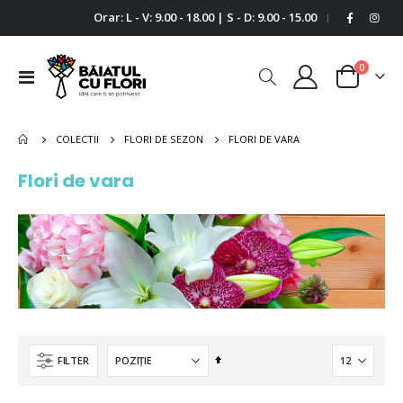
Orar: L - V: 9.00 - 18.00 | S - D: 9.00 - 15.00
|
0
Comutare
Cart
în
navigare
FLORI DE VARA
COLECTII
FLORI DE SEZON
Flori de vara
Setați
FILTER
descendent