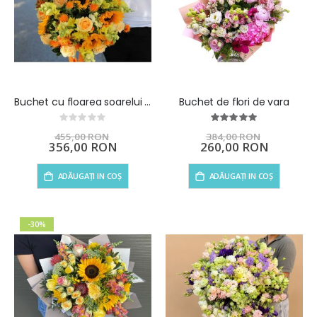
Buchet cu floarea soarelui si trandafiri Sunny Feelings
Buchet de flori de vara
Rating:
Rating:
0%
100%
455,00 RON
384,00 RON
Preț
356,00 RON
Preț
260,00 RON
special
special
ADĂUGAȚI IN COȘ
ADĂUGAȚI IN COȘ
-30%