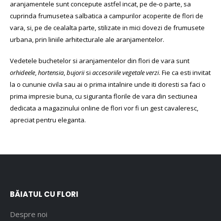
aranjamentele sunt concepute astfel incat, pe de-o parte, sa
cuprinda frumusetea salbatica a campurilor acoperite de flori de
vara, si, pe de cealalta parte, stilizate in mici dovezi de frumusete
urbana, prin liniile arhitecturale ale aranjamentelor.
Vedetele buchetelor si aranjamentelor din flori de vara sunt
orhideele
,
hortensia
,
bujorii
si
accesoriile vegetale verzi
. Fie ca esti invitat
la o cununie civila sau ai o prima intalnire unde iti doresti sa faci o
prima impresie buna, cu siguranta florile de vara din sectiunea
dedicata a magazinului online de flori vor fi un gest cavaleresc,
apreciat pentru eleganta.
BĂIATUL CU FLORI
Despre noi