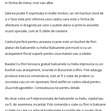
in forma de inima, rosii sau albe.
Iubirea poate fi exprimata in multe moduri, iar cel mai bun mod de
a o face este prin oferirea unui cadou care este o forma de
afectiune si dragoste pe care o putem darui si primi la anumite
ocazii speciale, cum ar fi zilele de nastere.
Cadoul perfect pentru aceasta ocazie este un buchet de flori
alaturi de baloanele cu heliu! Baloanele pot insoti si cu un
aranjament floral superb pentru ziua mamei sau a iubitei.
Baiatul Cu Flori livreaza gratuit baloanele cu heliu impreuna cu un
buchet sau aranjament, oriunde in Bucuresti si Ilfov. Poti adauga
produse extra la comanda ta, cum ar fi o cutie de praline cu
ciocolata sau un vin spumant, fiind astfel un cadou ideal pentru
Ziua Indragostitilor. Contacteaza-ne pentru detalii.
Nu doar sotia va fi impresionata de baloanele cu heliu, copilul tau
va fi, de asemnea, incantat. Poti comanda o cutie cu flori si baloane
cu heliu la care sa adaugi bombonele lui preferate si poate chiar