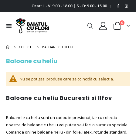
Orar: L - V: 9.00 - 18.00 | S - D: 9.00 - 15.00
|
0
Comutare
Cart
în
navigare
BALOANE CU HELIU
COLECTII
Baloane cu heliu
Nu se pot găsi produse care să coincidă cu selecția.
Baloane cu heliu Bucuresti si Ilfov
Baloanele cu heliu sunt un cadou impresionat, iar cu colectia
noastra de baloane cu heliu vei putea sa-i faci o surpriza speciala.
Comanda online baloane heliu - din folie, latex, rotunde standard,