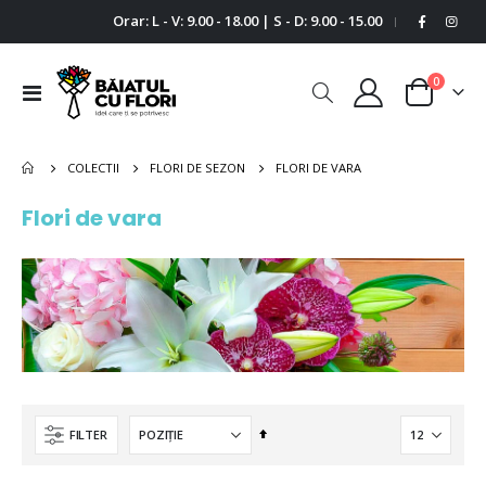
Orar: L - V: 9.00 - 18.00 | S - D: 9.00 - 15.00
|
0
Comutare
Cart
în
navigare
FLORI DE VARA
COLECTII
FLORI DE SEZON
Flori de vara
Setați
FILTER
descendent