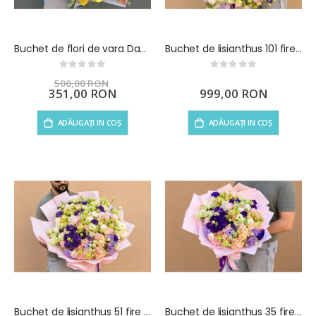
Buchet de flori de vara Dance of the Summer
Buchet de lisianthus 101 fire multicolor
Rating:
Rating:
0%
0%
500,00 RON
Preț
351,00 RON
999,00 RON
special
ADĂUGAȚI IN COȘ
ADĂUGAȚI IN COȘ
Buchet de lisianthus 51 fire multicolor
Buchet de lisianthus 35 fire multicolor