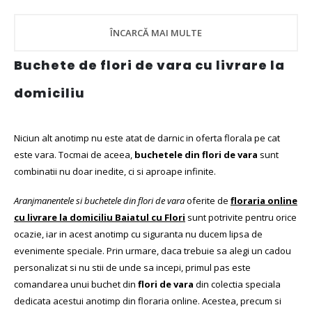
ÎNCARCĂ MAI MULTE
Buchete de flori de vara cu livrare la
domiciliu
Niciun alt anotimp nu este atat de darnic in oferta florala pe cat
este vara. Tocmai de aceea,
buchetele din flori de vara
sunt
combinatii nu doar inedite, ci si aproape infinite.
Aranjmanentele si buchetele din flori de vara
oferite de
floraria online
cu livrare la domiciliu Baiatul cu Flori
sunt potrivite pentru orice
ocazie, iar in acest anotimp cu siguranta nu ducem lipsa de
evenimente speciale. Prin urmare, daca trebuie sa alegi un cadou
personalizat si nu stii de unde sa incepi, primul pas este
comandarea unui buchet din
flori de vara
din colectia speciala
dedicata acestui anotimp din floraria online. Acestea, precum si