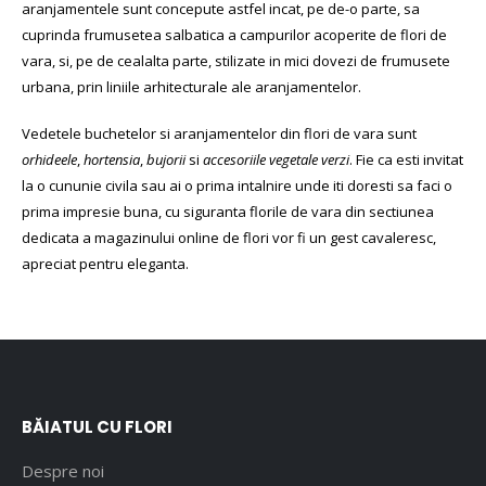
aranjamentele sunt concepute astfel incat, pe de-o parte, sa
cuprinda frumusetea salbatica a campurilor acoperite de flori de
vara, si, pe de cealalta parte, stilizate in mici dovezi de frumusete
urbana, prin liniile arhitecturale ale aranjamentelor.
Vedetele buchetelor si aranjamentelor din flori de vara sunt
orhideele
,
hortensia
,
bujorii
si
accesoriile vegetale verzi
. Fie ca esti invitat
la o cununie civila sau ai o prima intalnire unde iti doresti sa faci o
prima impresie buna, cu siguranta florile de vara din sectiunea
dedicata a magazinului online de flori vor fi un gest cavaleresc,
apreciat pentru eleganta.
BĂIATUL CU FLORI
Despre noi