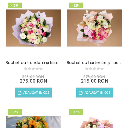
-15%
-22%
Buchet cu trandafiri și lisianthus – Pink Harmony
Buchet cu hortensie și lisianthus - Soft Elegance
Rating:
Rating:
0%
0%
325,00 RON
275,00 RON
Preț
275,00 RON
Preț
215,00 RON
special
special
ADĂUGAȚI IN COȘ
ADĂUGAȚI IN COȘ
-22%
-32%