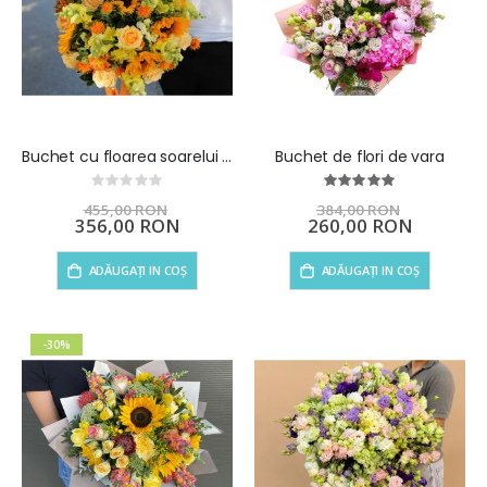
Buchet cu floarea soarelui si trandafiri Sunny Feelings
Buchet de flori de vara
Rating:
Rating:
0%
100%
455,00 RON
384,00 RON
Preț
356,00 RON
Preț
260,00 RON
special
special
ADĂUGAȚI IN COȘ
ADĂUGAȚI IN COȘ
-30%