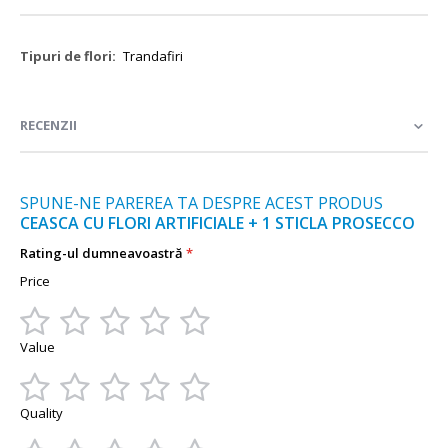
Mai
Trandafiri
multe
informații
RECENZII
SPUNE-NE PAREREA TA DESPRE ACEST PRODUS
CEASCA CU FLORI ARTIFICIALE + 1 STICLA PROSECCO
Rating-ul dumneavoastră
Price
1
2
3
4
5
Value
star
stars
stars
stars
stars
1
2
3
4
5
Quality
star
stars
stars
stars
stars