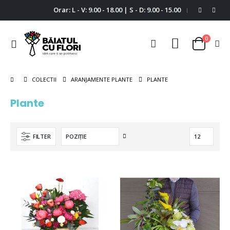
Orar: L - V: 9.00 - 18.00 | S - D: 9.00 - 15.00
|
0
Comutare
Cart
în
navigare
PLANTE
COLECTII
ARANJAMENTE PLANTE
Plante
Setați
FILTER
descendent