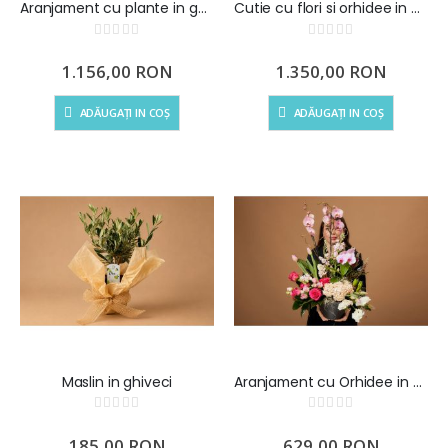
Aranjament cu plante in ghiveci si trandafiri rosii
Cutie cu flori si orhidee in ghiveci
Rating:
Rating:
0%
0%
1.156,00 RON
1.350,00 RON
ADĂUGAȚI IN COȘ
ADĂUGAȚI IN COȘ
Maslin in ghiveci
Aranjament cu Orhidee in ghiveci, bulbi de zambile si flori de sezon
Rating:
Rating:
0%
0%
185,00 RON
629,00 RON