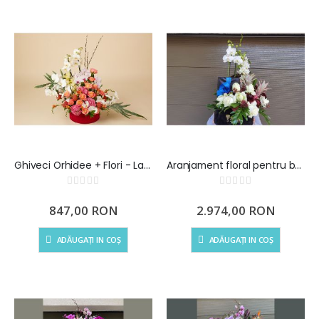
Ghiveci Orhidee + Flori - La multi ani!
Aranjament floral pentru barbat + Coniac Hennessy XO
Rating:
Rating:
0%
0%
847,00 RON
2.974,00 RON
ADĂUGAȚI IN COȘ
ADĂUGAȚI IN COȘ