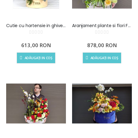
Cutie cu hortensie in ghiveci si flori de primavara
Aranjament plante si flori Fresh
Rating:
Rating:
0%
0%
613,00 RON
878,00 RON
ADĂUGAȚI IN COȘ
ADĂUGAȚI IN COȘ