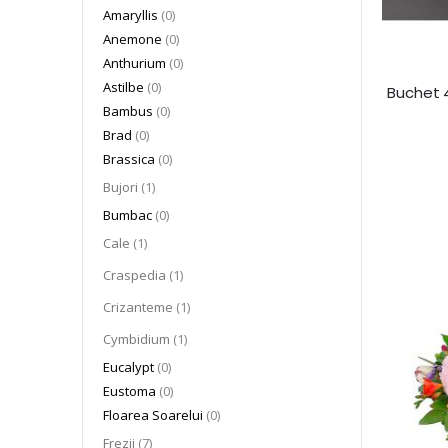
articole
Amaryllis
0
articole
Anemone
0
articole
Anthurium
0
articole
Astilbe
0
Buchet 4
articole
Bambus
0
articole
Brad
0
articole
Brassica
0
articol
Bujori
1
articole
Bumbac
0
articol
Cale
1
articol
Craspedia
1
articol
Crizanteme
1
articol
Cymbidium
1
articole
Eucalypt
0
articole
Eustoma
0
articole
Floarea Soarelui
0
articol
Frezii
7