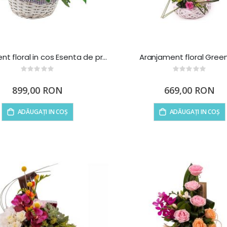
Aranjament floral in cos Esenta de primavera
Aranjament floral Gree
Rating:
Rating:
0%
0%
899,00 RON
669,00 RON
ADĂUGAȚI IN COȘ
ADĂUGAȚI IN COȘ