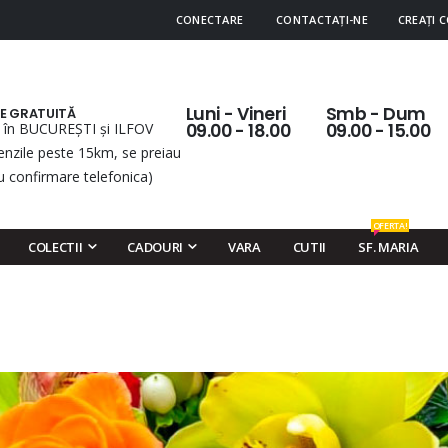
CONECTARE
CONTACTAȚI-NE
CREAȚI 
Luni - Vineri
Smb - Dum
RE GRATUITĂ
 în BUCUREȘTI și ILFOV
09.00 - 18.00
09.00 - 15.00
nzile peste 15km, se preiau
u confirmare telefonica)
OFERTA!
COLECTII
CADOURI
VARA
CUTII
SF. MARIA