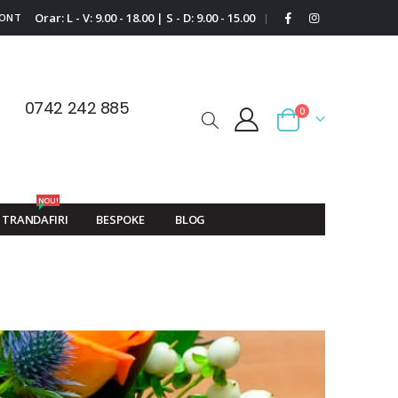
Orar: L - V: 9.00 - 18.00 | S - D: 9.00 - 15.00
CONT
|
0742 242 885
0
Cart
NOU!
TRANDAFIRI
BESPOKE
BLOG