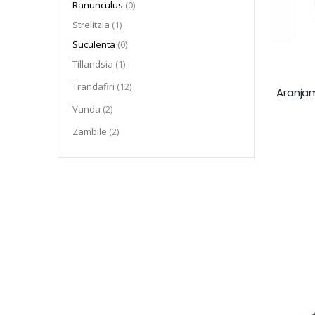
articole
Ranunculus
0
articol
Strelitzia
1
articole
Suculenta
0
articol
Tillandsia
1
articol
Trandafiri
12
Aranjam
articol
Vanda
2
articol
Zambile
2