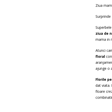
Ziua mamei
Surprinde 
Superbel
ziua de 
mama in mo
Atunci ca
floral
conc
aranjament
ajunge o a
Florile 
dat viata. 
floare cre
combinatii 