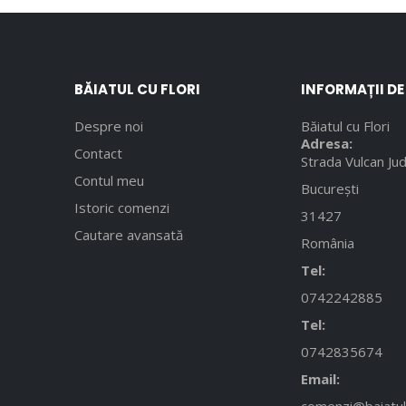
BĂIATUL CU FLORI
INFORMAȚII D
Despre noi
Băiatul cu Flori
Adresa:
Contact
Strada Vulcan Jud
Contul meu
București
Istoric comenzi
31427
Cautare avansată
România
Tel:
0742242885
Tel:
0742835674
Email: