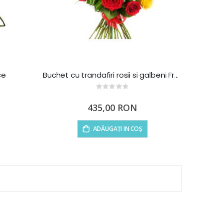
ce
Buchet cu trandafiri rosii si galbeni From Dusk till dawn
Rating:
0%
435,00 RON
ADĂUGAȚI IN COȘ