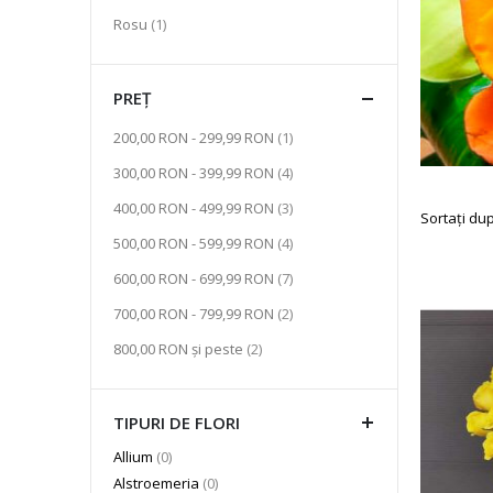
articol
Rosu
1
PREȚ
articol
200,00 RON
-
299,99 RON
1
articol
300,00 RON
-
399,99 RON
4
articol
400,00 RON
-
499,99 RON
3
Sortați du
articol
500,00 RON
-
599,99 RON
4
articol
600,00 RON
-
699,99 RON
7
articol
700,00 RON
-
799,99 RON
2
articol
800,00 RON
și peste
2
TIPURI DE FLORI
articole
Allium
0
articole
Alstroemeria
0