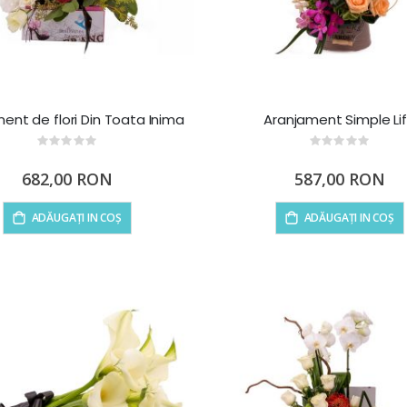
ent de flori Din Toata Inima
Aranjament Simple Li
Rating:
Rating:
0%
0%
682,00 RON
587,00 RON
ADĂUGAȚI IN COȘ
ADĂUGAȚI IN COȘ