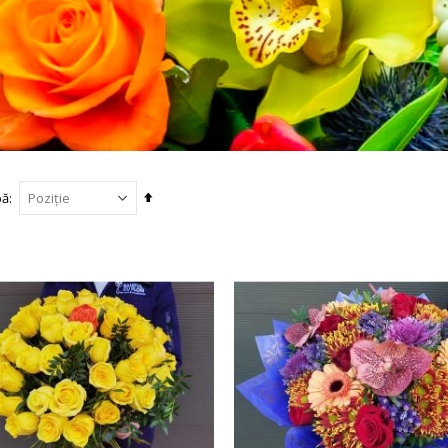
Setați
pă
descendent