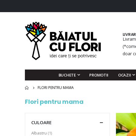
LIVRA
Livram
(*come
doar c
BUCHETE
PROMOTII
OCAZII
FLORI PENTRU MAMA
Flori pentru mama
CULOARE
articol
Albastru
1