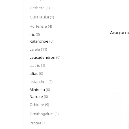
articol
Gerbera
1
articol
Gura leului
1
articol
Hortensie
4
articole
Iris
0
articole
Kalanchoe
0
articol
Lalele
11
articole
Leucadendron
0
articol
Liatris
1
articole
Liliac
0
articol
Lisianthus
1
articole
Minirosa
0
articole
Narcise
0
articol
Orhidee
9
articol
Ornithogalum
3
articol
Protea
1