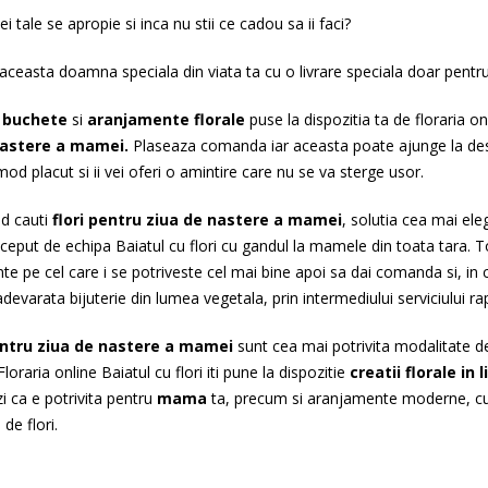
 tale se apropie si inca nu stii ce cadou sa ii faci?
aceasta doamna speciala din viata ta cu o livrare speciala doar pentru
e
buchete
si
aranjamente florale
puse la dispozitia ta de floraria on
nastere a mamei.
Plaseaza comanda iar aceasta poate ajunge la destin
d placut si ii vei oferi o amintire care nu se va sterge usor.
nd cauti
flori pentru ziua de nastere a mamei
, solutia cea mai ele
eput de echipa Baiatul cu flori cu gandul la mamele din toata tara. Tot
e pe cel care i se potriveste cel mai bine apoi sa dai comanda si, in 
devarata bijuterie din lumea vegetala, prin intermediului serviciului rapi
pentru ziua de nastere a mamei
sunt cea mai potrivita modalitate de 
Floraria online Baiatul cu flori iti pune la dispozitie
creatii florale in l
zi ca e potrivita pentru
mama
ta, precum si aranjamente moderne, cu l
de flori.