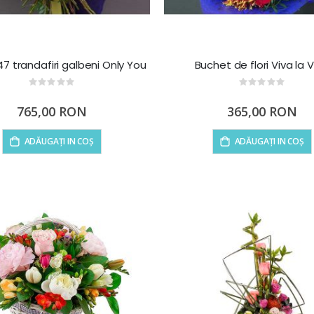
7 trandafiri galbeni Only You
Buchet de flori Viva la 
Rating:
Rating:
0%
0%
765,00 RON
365,00 RON
ADĂUGAȚI IN COȘ
ADĂUGAȚI IN COȘ