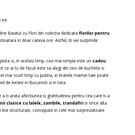
 ea:
line Baiatul cu Flori din colectia dedicata
florilor pentru
atara in doar cateva ore. Astfel, iti vei surprinde
ganta si, in acelasi timp, cea mai simpla este un
cadou
 ce ai tu de facut este sa alegi din zeci de buchete si
cel mai scurt timp cu putina, in bratele mamei tale poate
d de livrare in Bucuresti si in tara.
a-ti arata afectiunea si gratitudinea pentru cea care ti-a
inii clasice cu lalele, zambile, trandafiri
si orice alta
inii structurale, concepute in cele mai surprinzatoare