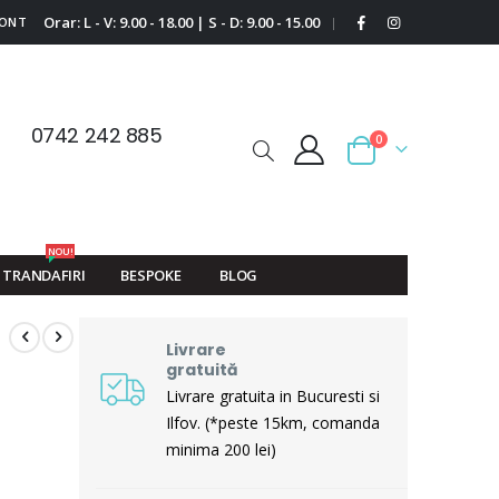
Orar: L - V: 9.00 - 18.00 | S - D: 9.00 - 15.00
CONT
|
0742 242 885
0
Cart
NOU!
TRANDAFIRI
BESPOKE
BLOG
Livrare
gratuită
Livrare gratuita in Bucuresti si
Ilfov. (*peste 15km, comanda
minima 200 lei)