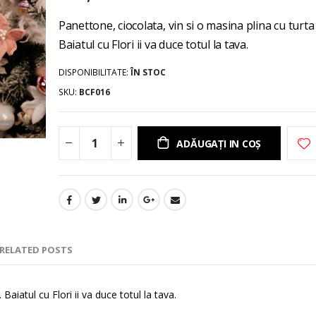
gallery
Panettone, ciocolata, vin si o masina plina cu turta
Baiatul cu Flori ii va duce totul la tava.
DISPONIBILITATE:
ÎN STOC
SKU
BCF016
ADĂUGAȚI IN COȘ
RELATED POSTS
Baiatul cu Flori ii va duce totul la tava.