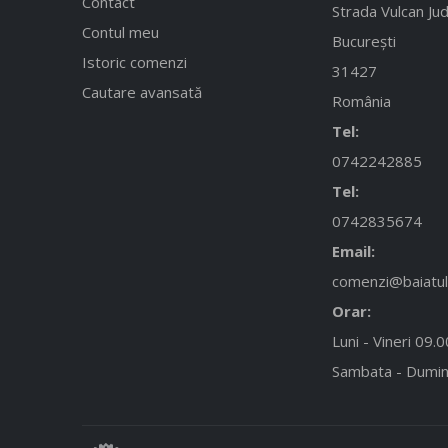
Contact
Strada Vulcan Jud
Contul meu
București
Istoric comenzi
31427
Cautare avansată
România
Tel:
0742242885
Tel:
0742835674
Email:
comenzi@baiatulc
Orar:
Luni - Vineri 09.
Sambata - Dumin