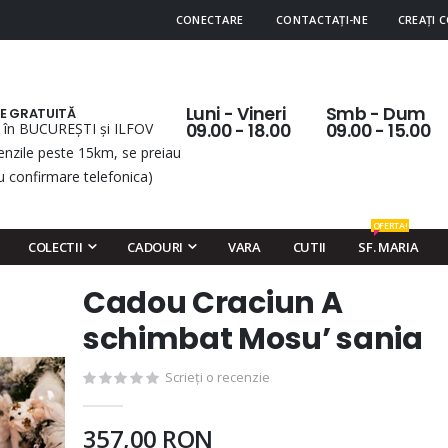
CONECTARE
CONTACTAȚI-NE
CREAȚI 
Luni - Vineri
Smb - Dum
RE GRATUITĂ
 în BUCUREȘTI și ILFOV
09.00 - 18.00
09.00 - 15.00
nzile peste 15km, se preiau
u confirmare telefonica)
OFERTA!
COLECTII
CADOURI
VARA
CUTII
SF. MARIA
Cadou Craciun A
Skip
to
schimbat Mosu’ sania
the
beginning
Scrieți o recenzie
of
the
357,00 RON
images