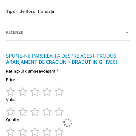
Mai
Trandafiri
multe
informații
RECENZII
SPUNE-NE PAREREA TA DESPRE ACEST PRODUS
ARANJAMENT DE CRACIUN + BRADUT IN GHIVECI
Rating-ul dumneavoastră
Price
1
2
3
4
5
Value
star
stars
stars
stars
stars
1
2
3
4
5
Quality
star
stars
stars
stars
stars