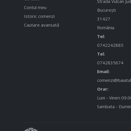
Strada Vulcan Jud
Contul meu
București
Istoric comenzi
31427
Cautare avansată
România
Tel:
0742242885
Tel:
0742835674
Email:
comenzi@baiatulc
Orar:
Luni - Vineri 09.
Sambata - Dumin