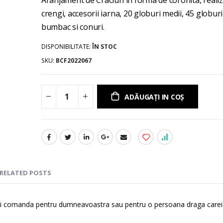
gallery
crengi, accesorii iarna, 20 globuri medii, 45 globuri
bumbac si conuri.
DISPONIBILITATE:
ÎN STOC
SKU
BCF2022067
ADĂUGAȚI IN COȘ
RELATED POSTS
teti comanda pentru dumneavoastra sau pentru o persoana draga careia