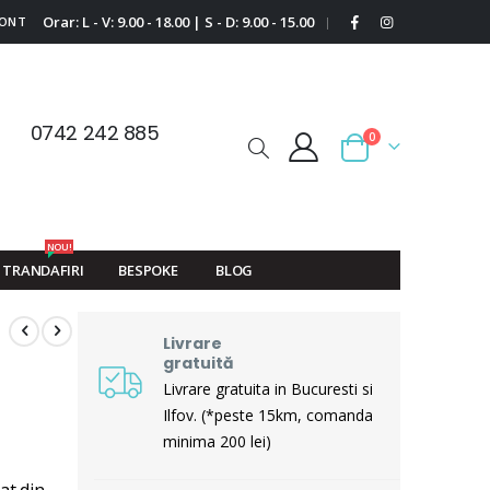
Orar: L - V: 9.00 - 18.00 | S - D: 9.00 - 15.00
CONT
|
0742 242 885
0
Cart
NOU!
TRANDAFIRI
BESPOKE
BLOG
Livrare
gratuită
Livrare gratuita in Bucuresti si
Ilfov. (*peste 15km, comanda
minima 200 lei)
at din