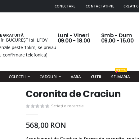
CONECTARE
CONTACTAȚI-NE
CREAȚI 
Luni - Vineri
Smb - Dum
RE GRATUITĂ
 în BUCUREȘTI și ILFOV
09.00 - 18.00
09.00 - 15.00
nzile peste 15km, se preiau
u confirmare telefonica)
OFERTA!
COLECTII
CADOURI
VARA
CUTII
SF. MARIA
Coronita de Craciun
Skip
to
Scrieți o recenzie
the
beginning
of
568,00 RON
the
images
Aranjament de Craciun in forma de coronita, realiz