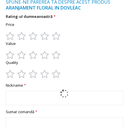
SPUNE-NE PAREREA TA DESPRE ACEST PRODUS
ARANJAMENT FLORAL IN DOVLEAC
Rating-ul dumneavoastră
Price
1
2
3
4
5
Value
star
stars
stars
stars
stars
1
2
3
4
5
Quality
star
stars
stars
stars
stars
1
2
3
4
5
Nickname
star
stars
stars
stars
stars
Sumar comandă