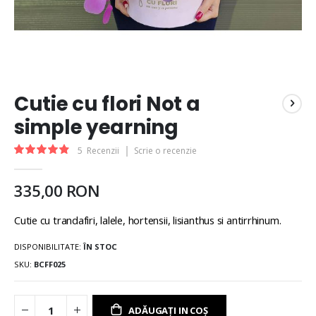
Cutie cu flori Not a
simple yearning
Rating:
5
Recenzii
Scrie o recenzie
97
100
% of
335,00 RON
Cutie cu trandafiri, lalele, hortensii, lisianthus si antirrhinum.
DISPONIBILITATE:
ÎN STOC
SKU
BCFF025
ADĂUGAȚI IN COȘ