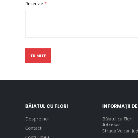
Recenzie
TRIMITE
BĂIATUL CU FLORI
INFORMAȚII D
Despre noi
Băiatul cu Flori
Adresa:
Contact
Strada Vulcan Jud
Contul meu