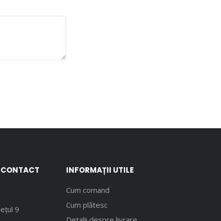
E CONTACT
INFORMAȚII UTILE
Cum comand
Cum plătesc
ețul 9
Detalii despre livrare