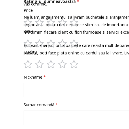
Rating-ul dumneavoastră
vas ceramic.
Price
Ne luam angajamentul sa livram buchetele si aranjamen
importanta pentru noi deoarece stim cat de importanta e
1
2
3
4
5
Value
multumim fiecare client cu flori frumoase si servicii exce
star
stars
stars
stars
stars
Folosim mereu flori proaspete care rezista mult deoare
1
2
3
4
5
Quality
plasata, poti face plata online cu cardul sau la livrare. Li
star
stars
stars
stars
stars
1
2
3
4
5
Nickname
star
stars
stars
stars
stars
Sumar comandă