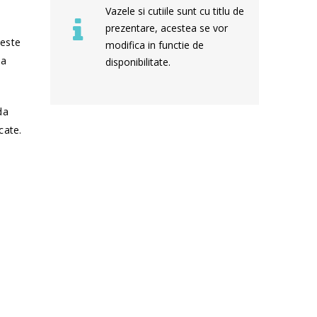
Vazele si cutiile sunt cu titlu de
prezentare, acestea se vor
 este
modifica in functie de
sa
disponibilitate.
da
cate.