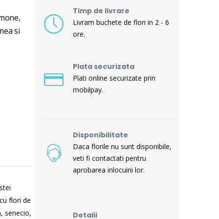
Timp de livrare
emone,
Livram buchete de flori in 2 - 6
mea si
ore.
Plata securizata
Plati online securizate prin
mobilpay.
Disponibilitate
Daca florile nu sunt disponibile,
veti fi contactati pentru
aprobarea inlocuirii lor.
stei
u flori de
, senecio,
Detalii