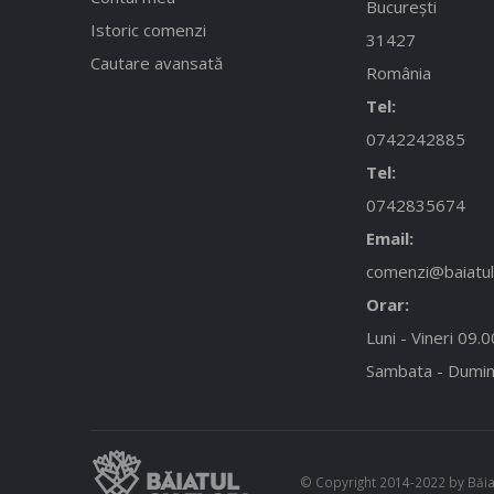
București
Istoric comenzi
31427
Cautare avansată
România
Tel:
0742242885
Tel:
0742835674
Email:
comenzi@baiatulc
Orar:
Luni - Vineri 09.
Sambata - Dumin
© Copyright 2014-2022 by Băiatu