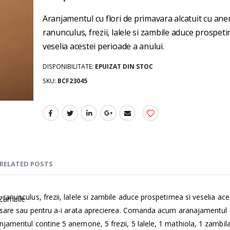
gallery
Aranjamentul cu flori de primavara alcatuit cu an
ranunculus, frezii, lalele si zambile aduce prospeti
veselia acestei perioade a anului.
DISPONIBILITATE:
EPUIZAT DIN STOC
SKU
BCF23045
RELATED POSTS
ranunculus, frezii, lalele si zambile aduce prospetimea si veselia ace
 Zambile
ersare sau pentru a-i arata aprecierea. Comanda acum aranajamentul c
jamentul contine 5 anemone, 5 frezii, 5 lalele, 1 mathiola, 1 zambila