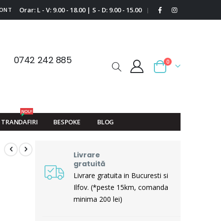
Orar: L - V: 9.00 - 18.00 | S - D: 9.00 - 15.00
CONT
|
0742 242 885
0
Cart
NOU!
TRANDAFIRI
BESPOKE
BLOG
Livrare
gratuită
Livrare gratuita in Bucuresti si
Ilfov. (*peste 15km, comanda
minima 200 lei)