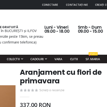
CONECTARE
CONTACTAȚI-NE
CREAȚI 
Luni - Vineri
Smb - Dum
RE GRATUITĂ
 în BUCUREȘTI și ILFOV
09.00 - 18.00
09.00 - 15.00
nzile peste 15km, se preiau
u confirmare telefonica)
OFERTA!
COLECTII
CADOURI
VARA
CUTII
SF. MARIA
Aranjament cu flori de
Skip
to
primavara
the
beginning
Scrieți o recenzie
of
the
337,00 RON
images