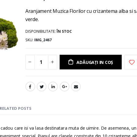
gallery
Aranjament Muzica Florilor cu crizantema alba si s
verde.
DISPONIBILITATE:
ÎN STOC
SKU
IMG_2467
ADĂUGAȚI IN COȘ
RELATED POSTS
un cadou care isi va lasa destinatara muta de uimire. De asemenea, un
veniment special. Pianul are clapele construite din 10 crizanteme alb