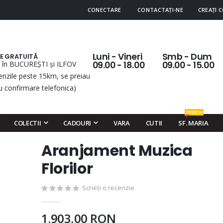
CONECTARE
CONTACTAȚI-NE
CREAȚI 
Luni - Vineri
Smb - Dum
RE GRATUITĂ
 în BUCUREȘTI și ILFOV
09.00 - 18.00
09.00 - 15.00
nzile peste 15km, se preiau
u confirmare telefonica)
OFERTA!
COLECTII
CADOURI
VARA
CUTII
SF. MARIA
Aranjament Muzica
Skip
to
Florilor
the
beginning
Scrieți o recenzie
of
the
1.903,00 RON
images