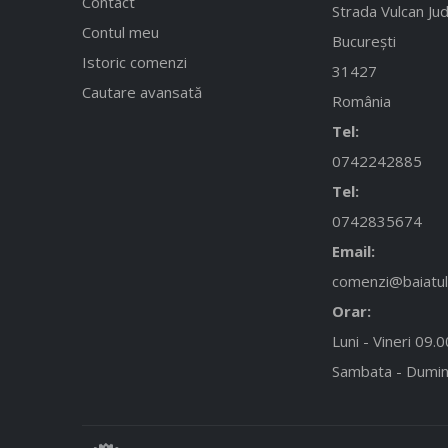
Contact
Strada Vulcan Jud
Contul meu
București
Istoric comenzi
31427
Cautare avansată
România
Tel:
0742242885
Tel:
0742835674
Email:
comenzi@baiatulc
Orar:
Luni - Vineri 09.
Sambata - Dumin