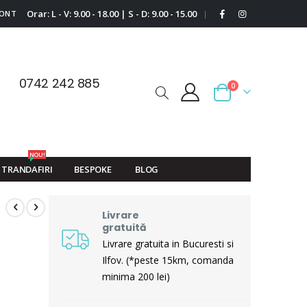
Orar: L - V: 9.00 - 18.00 | S - D: 9.00 - 15.00
CONT
|
0742 242 885
0
Cart
NOU!
TRANDAFIRI
BESPOKE
BLOG
Livrare
gratuită
Livrare gratuita in Bucuresti si
Ilfov. (*peste 15km, comanda
minima 200 lei)