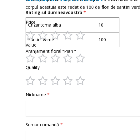
informații
corpul acestuia este redat de 100 de flori de santini verd
Rating-ul dumneavoastră
Price
Crizantema alba
10
Santini verde
100
1
2
3
4
5
Value
Aranjament floral “Pian “
star
stars
stars
stars
stars
1
2
3
4
5
Quality
star
stars
stars
stars
stars
1
2
3
4
5
Nickname
star
stars
stars
stars
stars
Sumar comandă