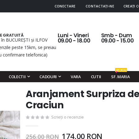
CONECTARE
CONTACTAȚI-NE
CREAȚI 
Luni - Vineri
Smb - Dum
RE GRATUITĂ
 în BUCUREȘTI și ILFOV
09.00 - 18.00
09.00 - 15.00
nzile peste 15km, se preiau
u confirmare telefonica)
OFERTA!
COLECTII
CADOURI
VARA
CUTII
SF. MARIA
Aranjament Surpriza d
Skip
to
Craciun
the
beginning
Scrieți o recenzie
of
the
174,00 RON
256,00 RON
images