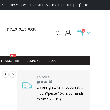
Orar: L - V: 9.00 - 18.00 | S - D: 9.00 - 15.00
CONT
|
0742 242 885
0
Cart
NOU!
TRANDAFIRI
BESPOKE
BLOG
e
Livrare
gratuită
Livrare gratuita in Bucuresti si
Ilfov. (*peste 15km, comanda
minima 200 lei)