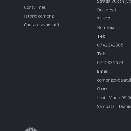
Strada Vulcan Jud
Contul meu
București
Istoric comenzi
31427
Cautare avansată
România
Tel:
0742242885
Tel:
0742835674
Email:
comenzi@baiatulc
Orar:
Luni - Vineri 09.
Sambata - Dumin