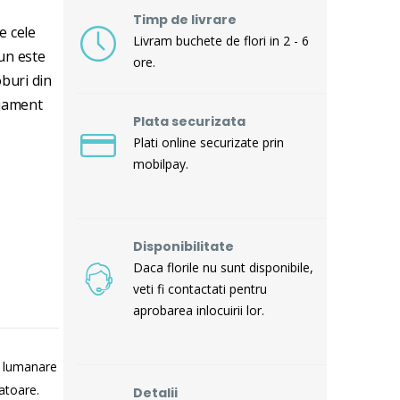
Timp de livrare
e cele
Livram buchete de flori in 2 - 6
un este
ore.
buri din
njament
Plata securizata
Plati online securizate prin
mobilpay.
Disponibilitate
Daca florile nu sunt disponibile,
veti fi contactati pentru
aprobarea inlocuirii lor.
u lumanare
atoare.
Detalii