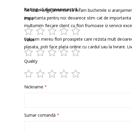
informații
Rating-ul dumneavoastră
Ne luam angajamentul sa livram buchetele si aranjamen
importanta pentru noi deoarece stim cat de importanta e
Price
multumim fiecare client cu flori frumoase si servicii exce
1
2
3
4
5
Folosim mereu flori proaspete care rezista mult deoare
Value
star
stars
stars
stars
stars
plasata, poti face plata online cu cardul sau la livrare. Li
1
2
3
4
5
Quality
star
stars
stars
stars
stars
1
2
3
4
5
Nickname
star
stars
stars
stars
stars
Sumar comandă