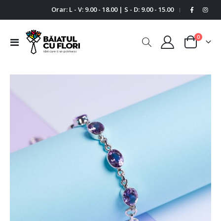
Orar: L - V: 9.00 - 18.00 | S - D: 9.00 - 15.00
|
0
Comutare
Cart
în
navigare
Skip
Ski
to
to
the
the
end
beg
of
of
the
the
images
im
gallery
gal