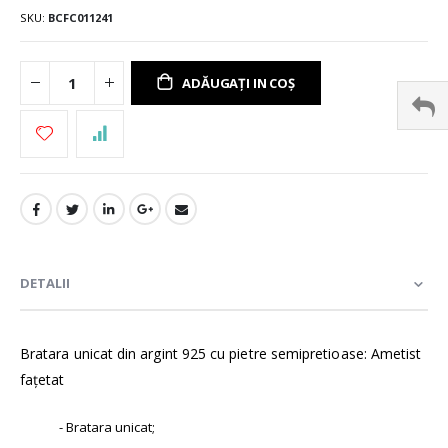
SKU
BCFC011241
ADĂUGAȚI IN COȘ
DETALII
Bratara unicat din argint 925 cu pietre semipretioase: Ametist
fațetat
- Bratara unicat;