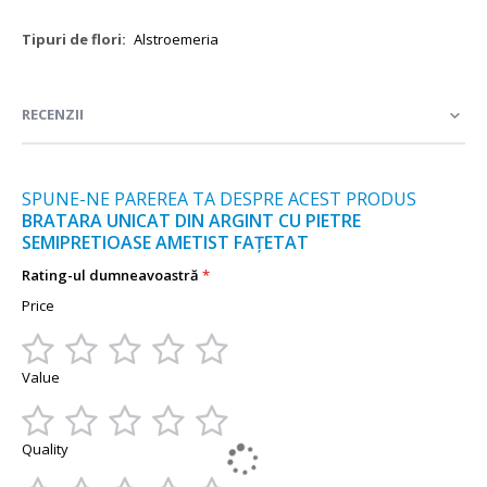
Mai
Alstroemeria
multe
informații
RECENZII
SPUNE-NE PAREREA TA DESPRE ACEST PRODUS
BRATARA UNICAT DIN ARGINT CU PIETRE
SEMIPRETIOASE AMETIST FAȚETAT
Rating-ul dumneavoastră
Price
1
2
3
4
5
Value
star
stars
stars
stars
stars
1
2
3
4
5
Quality
star
stars
stars
stars
stars