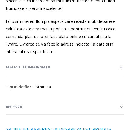
sinceritate ca incercam sa multumim fiecare client cu flori
frumoase si servicii excelente.
Folosim mereu flori proaspete care rezista mult deoarece
calitatea este cea mai importanta pentru noi. Pentru orice
comanda plasata, poti face plata online cu cardul sau la
livrare. Livrarea se va face la adresa indicata, la data si in
intervalul orar specificate.
MAI MULTE INFORMAȚII
Mai
Minirosa
multe
informații
RECENZII
SPUNE-NE PAREREA TA DESPRE ACEST PRODUS