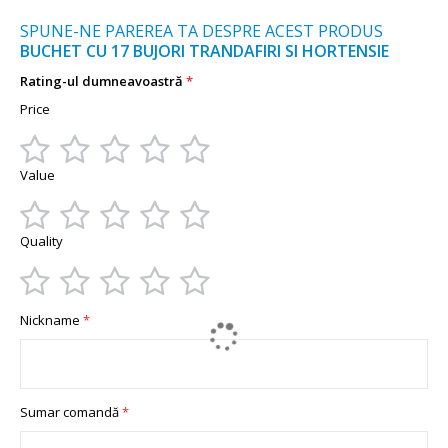
SPUNE-NE PAREREA TA DESPRE ACEST PRODUS
BUCHET CU 17 BUJORI TRANDAFIRI SI HORTENSIE
Rating-ul dumneavoastră
Price
1
2
3
4
5
Value
star
stars
stars
stars
stars
1
2
3
4
5
Quality
star
stars
stars
stars
stars
1
2
3
4
5
Nickname
star
stars
stars
stars
stars
Sumar comandă