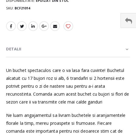
DISPONIBILITATE:
EPUIZAT DIN STOC
SKU
BCF21014
DETALII
Un buchet spectaculos care o va lasa fara cuvinte! Buchetul
alcatuit cu 17 bujori roz si alb, 6 trandafiri si 2 hortensii este
potrivit pentru o zi de nastere sau pentru a-i arata
recunostinta. Comanda acum acest buchet cu bujori si flori de
sezon care ii va transmite cele mai calde ganduri
Ne luam angajamentul sa livram buchetele si aranjamentele
florale la timp, mereu proaspete si frumoase. Fiecare
comanda este importanta pentru noi deoarece stim cat de