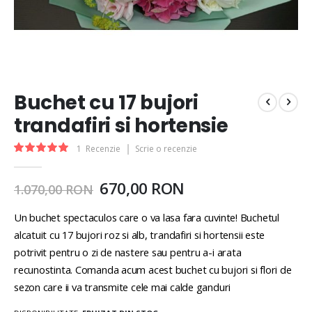
Buchet cu 17 bujori
trandafiri si hortensie
Rating:
1
Recenzie
Scrie o recenzie
100
100
% of
670,00 RON
1.070,00 RON
Un buchet spectaculos care o va lasa fara cuvinte! Buchetul
alcatuit cu 17 bujori roz si alb, trandafiri si hortensii este
potrivit pentru o zi de nastere sau pentru a-i arata
recunostinta. Comanda acum acest buchet cu bujori si flori de
sezon care ii va transmite cele mai calde ganduri