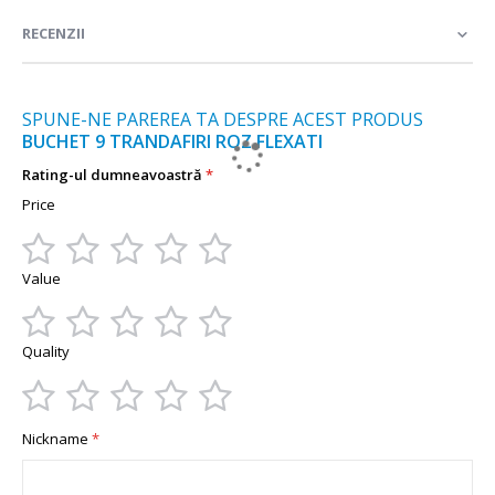
informații
RECENZII
SPUNE-NE PAREREA TA DESPRE ACEST PRODUS
BUCHET 9 TRANDAFIRI ROZ FLEXATI
Rating-ul dumneavoastră
Price
1
2
3
4
5
Value
star
stars
stars
stars
stars
1
2
3
4
5
Quality
star
stars
stars
stars
stars
1
2
3
4
5
Nickname
star
stars
stars
stars
stars