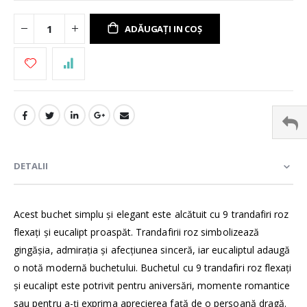
ADĂUGAȚI IN COȘ
DETALII
Acest buchet simplu și elegant este alcătuit cu 9 trandafiri roz
flexați și eucalipt proaspăt. Trandafirii roz simbolizează
gingășia, admirația și afecțiunea sinceră, iar eucaliptul adaugă
o notă modernă buchetului. Buchetul cu 9 trandafiri roz flexați
și eucalipt este potrivit pentru aniversări, momente romantice
sau pentru a-ți exprima aprecierea față de o persoană dragă.