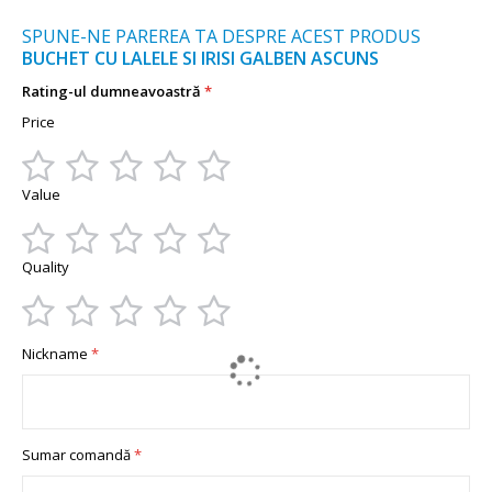
SPUNE-NE PAREREA TA DESPRE ACEST PRODUS
BUCHET CU LALELE SI IRISI GALBEN ASCUNS
Rating-ul dumneavoastră
Price
1
2
3
4
5
Value
star
stars
stars
stars
stars
1
2
3
4
5
Quality
star
stars
stars
stars
stars
1
2
3
4
5
Nickname
star
stars
stars
stars
stars
Sumar comandă