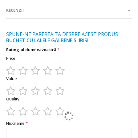
informații
RECENZII
SPUNE-NE PAREREA TA DESPRE ACEST PRODUS
BUCHET CU LALELE GALBENE SI IRISI
Rating-ul dumneavoastră
Price
1
2
3
4
5
Value
star
stars
stars
stars
stars
1
2
3
4
5
Quality
star
stars
stars
stars
stars
1
2
3
4
5
Nickname
star
stars
stars
stars
stars