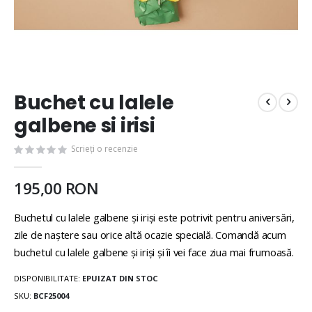
Buchet cu lalele
galbene si irisi
Scrieți o recenzie
195,00 RON
Buchetul cu lalele galbene şi irişi este potrivit pentru aniversări,
zile de naştere sau orice altă ocazie specială. Comandă acum
buchetul cu lalele galbene şi irişi şi îi vei face ziua mai frumoasă.
DISPONIBILITATE:
EPUIZAT DIN STOC
SKU
BCF25004