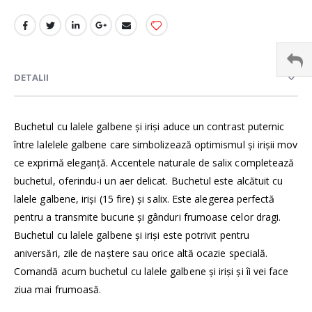
DETALII
Buchetul cu lalele galbene şi irişi aduce un contrast puternic
între lalelele galbene care simbolizează optimismul şi irişii mov
ce exprimă eleganţă. Accentele naturale de salix completează
buchetul, oferindu-i un aer delicat. Buchetul este alcătuit cu
lalele galbene, irişi (15 fire) şi salix. Este alegerea perfectă
pentru a transmite bucurie şi gânduri frumoase celor dragi.
Buchetul cu lalele galbene şi irişi este potrivit pentru
aniversări, zile de naştere sau orice altă ocazie specială.
Comandă acum buchetul cu lalele galbene şi irişi şi îi vei face
ziua mai frumoasă.