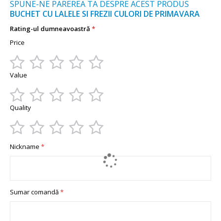
SPUNE-NE PAREREA TA DESPRE ACEST PRODUS
BUCHET CU LALELE SI FREZII CULORI DE PRIMAVARA
Rating-ul dumneavoastră
Price
1
2
3
4
5
Value
star
stars
stars
stars
stars
1
2
3
4
5
Quality
star
stars
stars
stars
stars
1
2
3
4
5
Nickname
star
stars
stars
stars
stars
Sumar comandă