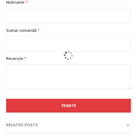
Nickname
star
stars
stars
stars
stars
Sumar comandă
Recenzie
TRIMITE
RELATED POSTS