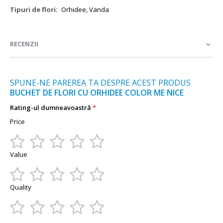
Mai
Orhidee, Vanda
multe
informații
RECENZII
SPUNE-NE PAREREA TA DESPRE ACEST PRODUS
BUCHET DE FLORI CU ORHIDEE COLOR ME NICE
Rating-ul dumneavoastră
Price
1
2
3
4
5
Value
star
stars
stars
stars
stars
1
2
3
4
5
Quality
star
stars
stars
stars
stars
1
2
3
4
5