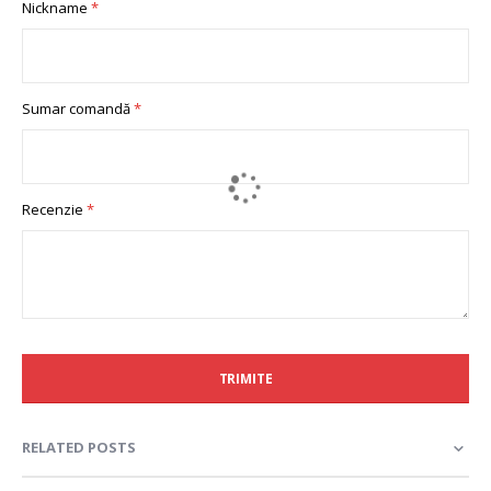
Nickname
star
stars
stars
stars
stars
Sumar comandă
Recenzie
TRIMITE
RELATED POSTS