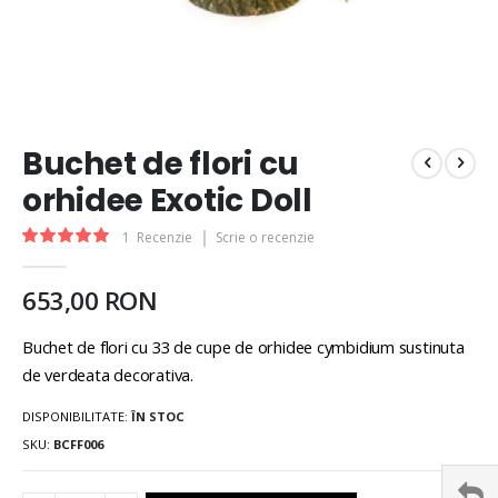
Buchet de flori cu
orhidee Exotic Doll
Rating:
1
Recenzie
Scrie o recenzie
100
100
% of
653,00 RON
Buchet de flori cu 33 de cupe de orhidee cymbidium sustinuta
de verdeata decorativa.
DISPONIBILITATE:
ÎN STOC
SKU
BCFF006