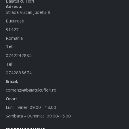
Băiatul cu Flori
Adresa:
Strada Vulcan Județul 9
București
31427
România
Tel:
0742242885
Tel:
0742835674
Email:
comenzi@baiatulcuflori.ro
Orar:
Luni - Vineri 09.00 - 18.00
Sambata - Duminica: 09.00-15.00