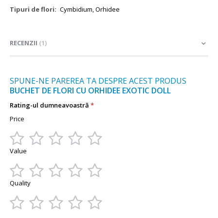
Mai
Cymbidium, Orhidee
multe
informații
RECENZII
1
SPUNE-NE PAREREA TA DESPRE ACEST PRODUS
BUCHET DE FLORI CU ORHIDEE EXOTIC DOLL
Rating-ul dumneavoastră
Price
1
2
3
4
5
Value
star
stars
stars
stars
stars
1
2
3
4
5
Quality
star
stars
stars
stars
stars
1
2
3
4
5