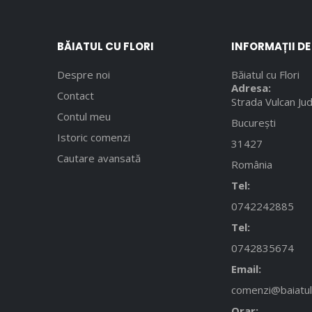
BĂIATUL CU FLORI
INFORMAȚII D
Despre noi
Băiatul cu Flori
Adresa:
Contact
Strada Vulcan Jud
Contul meu
București
Istoric comenzi
31427
Cautare avansată
România
Tel:
0742242885
Tel:
0742835674
Email:
comenzi@baiatulc
Orar: