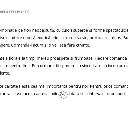
RELATED POSTS
ombinaţie de flori neobişnuită, cu culori superbe şi forme spectaculo
isului aduce o notă exotică prin culoarea sa vie, portocaliu intens. B
ăpere. Comandă-l acum şi o vei lăsa fără cuvinte.
tele florale la timp, mereu proaspete si frumoase. Fiecare comanda
ste pentru tine. Prin urmare, iti spunem cu sinceritate ca incercam 
lente.
ce calitatea este cea mai importanta pentru noi. Pentru orice coman
vrarea se va face la adresa indicata, la data si in intervalul orar specifi