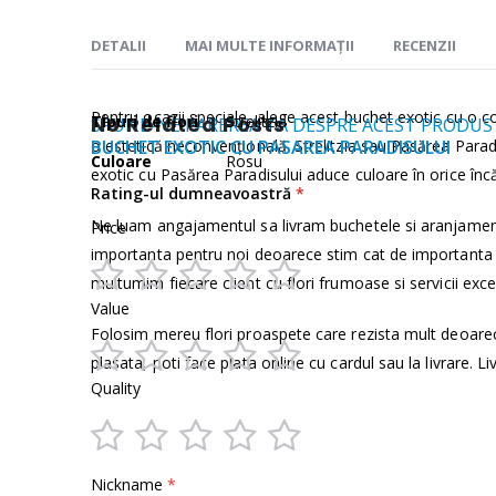
DETALII
MAI MULTE INFORMAȚII
RECENZII
Mai
Pentru ocazii speciale, alege acest buchet exotic cu o c
Tipuri de flori
No Related Posts
Strelitzia
SPUNE-NE PAREREA TA DESPRE ACEST PRODUS
multe
o estetică neconvenţională. Strelitzia sau Pasărea Parad
BUCHET EXOTIC CU PASAREA PARADISULUI
Culoare
Rosu
informații
exotic cu Pasărea Paradisului aduce culoare în orice înc
Rating-ul dumneavoastră
Ne luam angajamentul sa livram buchetele si aranjamen
Price
importanta pentru noi deoarece stim cat de importanta e
multumim fiecare client cu flori frumoase si servicii exce
1
2
3
4
5
Value
star
stars
stars
stars
stars
Folosim mereu flori proaspete care rezista mult deoare
plasata, poti face plata online cu cardul sau la livrare. Li
1
2
3
4
5
Quality
star
stars
stars
stars
stars
1
2
3
4
5
Nickname
star
stars
stars
stars
stars