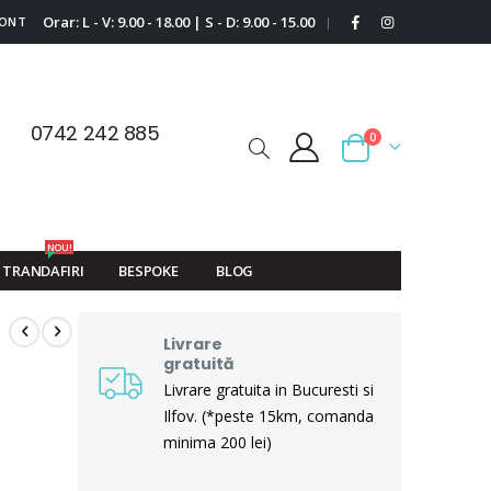
Orar: L - V: 9.00 - 18.00 | S - D: 9.00 - 15.00
CONT
|
0742 242 885
0
Cart
NOU!
TRANDAFIRI
BESPOKE
BLOG
Livrare
gratuită
Livrare gratuita in Bucuresti si
Ilfov. (*peste 15km, comanda
minima 200 lei)