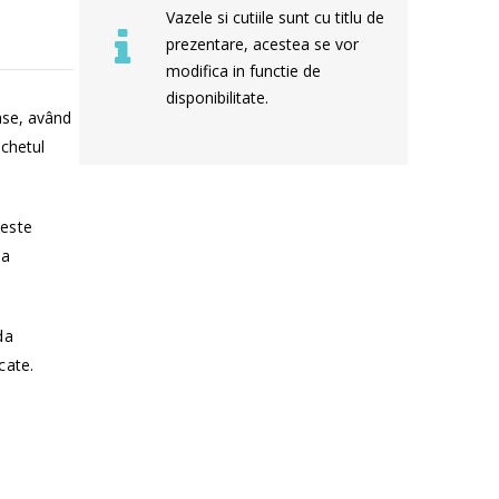
Vazele si cutiile sunt cu titlu de
prezentare, acestea se vor
modifica in functie de
disponibilitate.
ase, având
uchetul
 este
sa
da
cate.