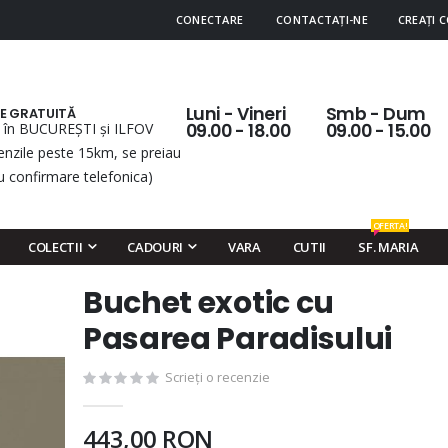
CONECTARE
CONTACTAȚI-NE
CREAȚI 
Luni - Vineri
Smb - Dum
RE GRATUITĂ
 în BUCUREȘTI și ILFOV
09.00 - 18.00
09.00 - 15.00
nzile peste 15km, se preiau
u confirmare telefonica)
OFERTA!
COLECTII
CADOURI
VARA
CUTII
SF. MARIA
Buchet exotic cu
Skip
to
Pasarea Paradisului
the
beginning
Scrieți o recenzie
of
the
443,00 RON
images