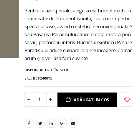
gallery
Pentru ocazii speciale, alege acest buchet exotic c
combinaţie de flori neobişnuită, cu culori superbe
spectaculoase, având o estetică neconvenţională. S
sau Pasărea Paradisului aduce o notă exotică prin
sa vie, portocaliu intens. Buchetul exotic cu Pasăr
Paradisului aduce culoare în orice încăpere. Coma
acum şi o vei lăsa fără cuvinte.
DISPONIBILITATE:
ÎN STOC
SKU
BCF240015
ADĂUGAȚI IN COȘ