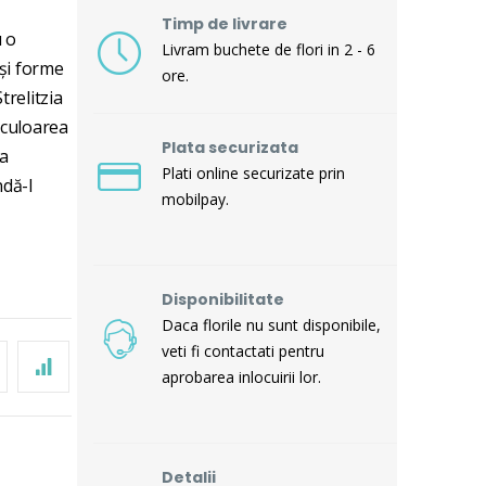
Timp de livrare
u o
Livram buchete de flori in 2 - 6
 şi forme
ore.
trelitzia
 culoarea
Plata securizata
ea
Plati online securizate prin
ndă-l
mobilpay.
Disponibilitate
Daca florile nu sunt disponibile,
veti fi contactati pentru
aprobarea inlocuirii lor.
Detalii