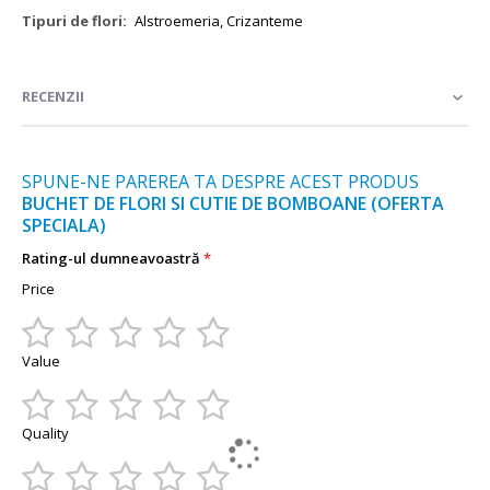
Mai
Alstroemeria, Crizanteme
multe
informații
RECENZII
SPUNE-NE PAREREA TA DESPRE ACEST PRODUS
BUCHET DE FLORI SI CUTIE DE BOMBOANE (OFERTA
SPECIALA)
Rating-ul dumneavoastră
Price
1
2
3
4
5
Value
star
stars
stars
stars
stars
1
2
3
4
5
Quality
star
stars
stars
stars
stars