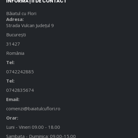
INFORMAȚII DE CONTACT
Băiatul cu Flori
Adresa:
Strada Vulcan Județul 9
București
31427
România
Tel:
0742242885
Tel:
0742835674
Email:
comenzi@baiatulcuflori.ro
Orar:
Luni - Vineri 09.00 - 18.00
Sambata - Duminica: 09.00-15.00