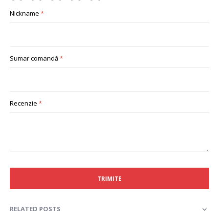
1
2
3
4
5
Nickname
star
stars
stars
stars
stars
Sumar comandă
Recenzie
TRIMITE
RELATED POSTS