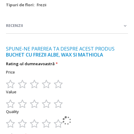
Mai
Frezii
multe
informații
RECENZII
SPUNE-NE PAREREA TA DESPRE ACEST PRODUS
BUCHET CU FREZII ALBE, WAX SI MATHIOLA
Rating-ul dumneavoastră
Price
1
2
3
4
5
Value
star
stars
stars
stars
stars
1
2
3
4
5
Quality
star
stars
stars
stars
stars
1
2
3
4
5