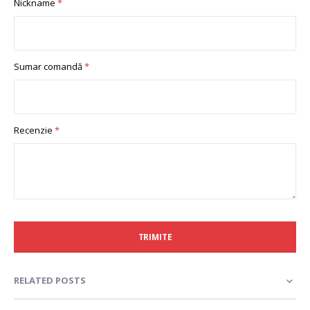
Nickname
star
stars
stars
stars
stars
Sumar comandă
Recenzie
TRIMITE
RELATED POSTS