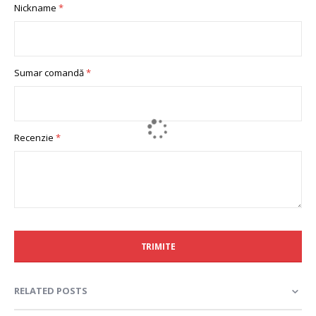
Nickname
star
stars
stars
stars
stars
Sumar comandă
Recenzie
TRIMITE
RELATED POSTS