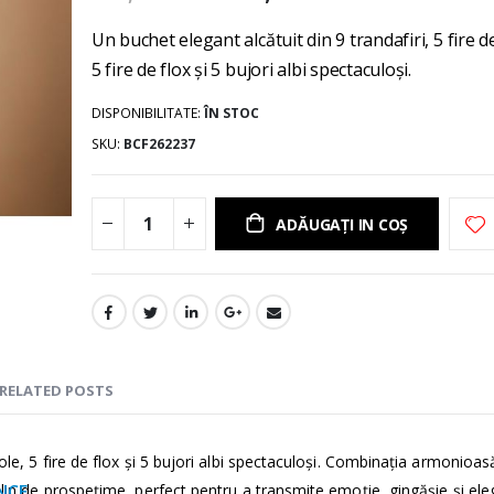
gallery
Un buchet elegant alcătuit din 9 trandafiri, 5 fire d
5 fire de flox și 5 bujori albi spectaculoși.
DISPONIBILITATE:
ÎN STOC
SKU
BCF262237
ADĂUGAȚI IN COȘ
RELATED POSTS
iole, 5 fire de flox și 5 bujori albi spectaculoși. Combinația armonioas
 plin de prospețime, perfect pentru a transmite emoție, gingășie și el
NCE