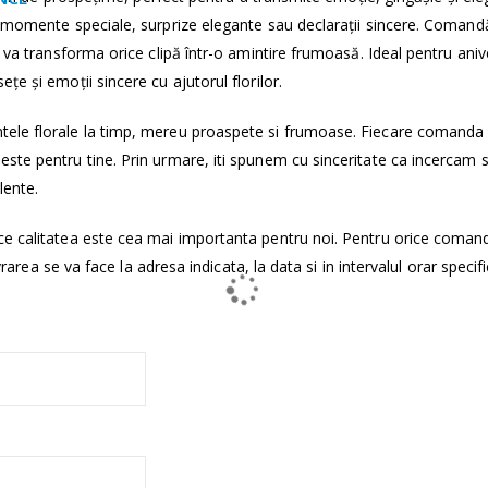
ru momente speciale, surprize elegante sau declarații sincere. Coman
 va transforma orice clipă într-o amintire frumoasă. Ideal pentru anive
e și emoții sincere cu ajutorul florilor.
tele florale la timp, mereu proaspete si frumoase. Fiecare comanda
ste pentru tine. Prin urmare, iti spunem cu sinceritate ca incercam 
lente.
ce calitatea este cea mai importanta pentru noi. Pentru orice coman
vrarea se va face la adresa indicata, la data si in intervalul orar specifi