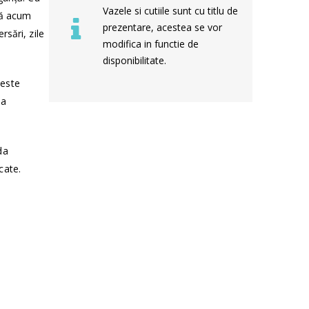
Vazele si cutiile sunt cu titlu de
dă acum
prezentare, acestea se vor
rsări, zile
modifica in functie de
disponibilitate.
 este
sa
da
cate.