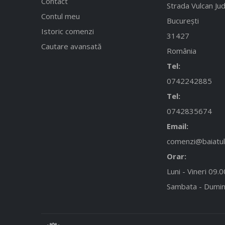
Contact
Strada Vulcan Jud
Contul meu
București
Istoric comenzi
31427
Cautare avansată
România
Tel:
0742242885
Tel:
0742835674
Email:
comenzi@baiatulc
Orar:
Luni - Vineri 09.
Sambata - Dumin