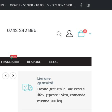
Orar: L - V: 9.00 - 18.00 | S - D: 9.00 - 15.00
CONT
|
0742 242 885
0
Cart
NOU!
TRANDAFIRI
BESPOKE
BLOG
Livrare
gratuită
Livrare gratuita in Bucuresti si
Ilfov. (*peste 15km, comanda
minima 200 lei)