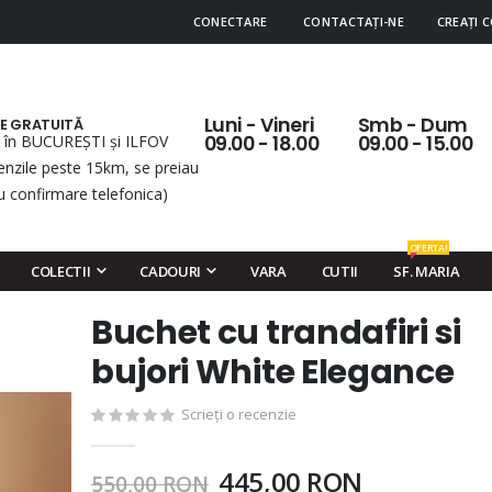
CONECTARE
CONTACTAȚI-NE
CREAȚI 
Luni - Vineri
Smb - Dum
RE GRATUITĂ
 în BUCUREȘTI și ILFOV
09.00 - 18.00
09.00 - 15.00
nzile peste 15km, se preiau
u confirmare telefonica)
OFERTA!
COLECTII
CADOURI
VARA
CUTII
SF. MARIA
Buchet cu trandafiri si
Skip
to
bujori White Elegance
the
beginning
Scrieți o recenzie
of
the
445,00 RON
550,00 RON
images