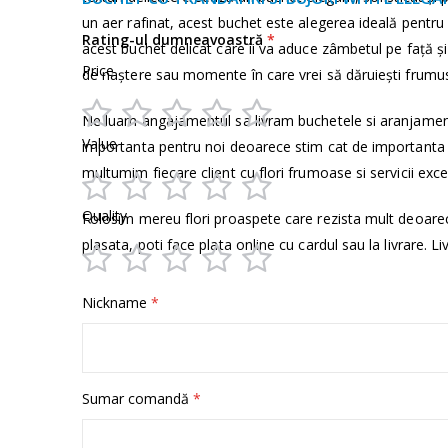
informații
un aer rafinat, acest buchet este alegerea ideală pent
Rating-ul dumneavoastră
acest buchet delicat care îi va aduce zâmbetul pe față și
Price
de naștere sau momente în care vrei să dăruiești frumuseț
Ne luam angajamentul sa livram buchetele si aranjamen
1
2
3
4
5
Value
importanta pentru noi deoarece stim cat de importanta e
star
stars
stars
stars
stars
multumim fiecare client cu flori frumoase si servicii exce
1
2
3
4
5
Quality
Folosim mereu flori proaspete care rezista mult deoare
star
stars
stars
stars
stars
plasata, poti face plata online cu cardul sau la livrare. Li
1
2
3
4
5
Nickname
star
stars
stars
stars
stars
Sumar comandă