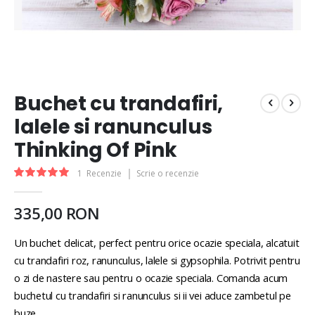
Buchet cu trandafiri,
lalele si ranunculus
Thinking Of Pink
Rating:
1
Recenzie
Scrie o recenzie
100
100
% of
335,00 RON
Un buchet delicat, perfect pentru orice ocazie speciala, alcatuit
cu trandafiri roz, ranunculus, lalele si gypsophila. Potrivit pentru
o zi de nastere sau pentru o ocazie speciala. Comanda acum
buchetul cu trandafiri si ranunculus si ii vei aduce zambetul pe
buze.