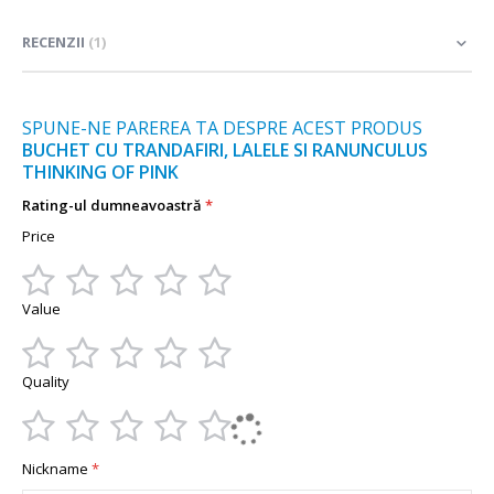
informații
RECENZII
1
SPUNE-NE PAREREA TA DESPRE ACEST PRODUS
BUCHET CU TRANDAFIRI, LALELE SI RANUNCULUS
THINKING OF PINK
Rating-ul dumneavoastră
Price
1
2
3
4
5
Value
star
stars
stars
stars
stars
1
2
3
4
5
Quality
star
stars
stars
stars
stars
1
2
3
4
5
Nickname
star
stars
stars
stars
stars