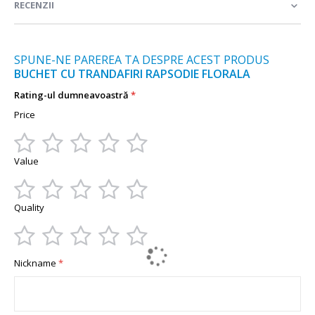
RECENZII
SPUNE-NE PAREREA TA DESPRE ACEST PRODUS
BUCHET CU TRANDAFIRI RAPSODIE FLORALA
Rating-ul dumneavoastră
Price
1
2
3
4
5
Value
star
stars
stars
stars
stars
1
2
3
4
5
Quality
star
stars
stars
stars
stars
1
2
3
4
5
Nickname
star
stars
stars
stars
stars