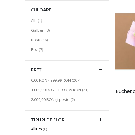
CULOARE
articol
Alb
1
articol
Galben
3
articol
Rosu
36
articol
Roz
7
PREȚ
articol
0,00 RON
-
999,99 RON
207
articol
1.000,00 RON
-
1.999,99 RON
21
Buchet d
articol
2.000,00 RON
și peste
2
TIPURI DE FLORI
articole
Allium
0