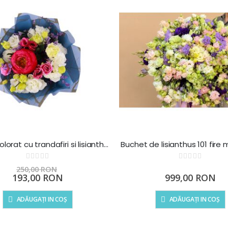
Buchet colorat cu trandafiri si lisianthus
Buchet de lisianthus 101 fire 
Rating:
Rating:
0%
0%
250,00 RON
Preț
193,00 RON
999,00 RON
special
ADĂUGAȚI IN COȘ
ADĂUGAȚI IN COȘ