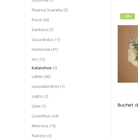
Eustoma
1
articol
Floarea Soarelui
5
-24%
articol
Frezii
36
articol
Gerbera
7
articol
Gura leului
11
articol
Hortensie
41
articol
Iris
12
articole
Kalanchoe
0
articol
Lalele
46
articol
Leucadendron
1
articol
Liatris
2
articol
Liliac
1
articol
Lisianthus
44
articol
Minirosa
16
articol
Narcise
3