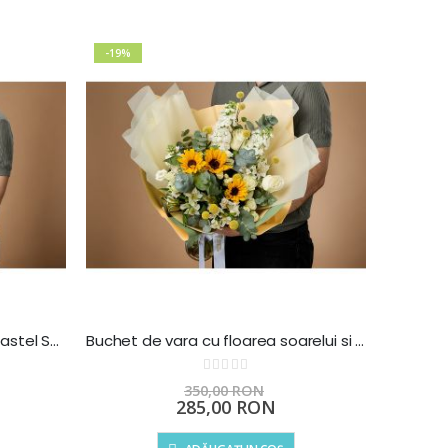
-19%
Buchet cu bujori si trandafiri Pastel Symphony - 101 flori
Buchet de vara cu floarea soarelui si trandafiri
Rating:
0%
350,00 RON
Preț
285,00 RON
special