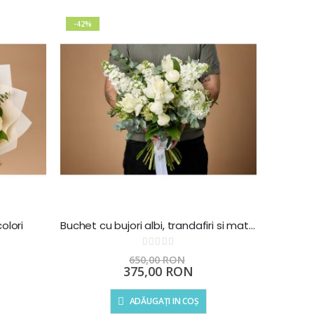
-42%
olori
Buchet cu bujori albi, trandafiri si matiole Pure White
Rating:
0%
650,00 RON
Preț
375,00 RON
special
ADĂUGAȚI IN COȘ