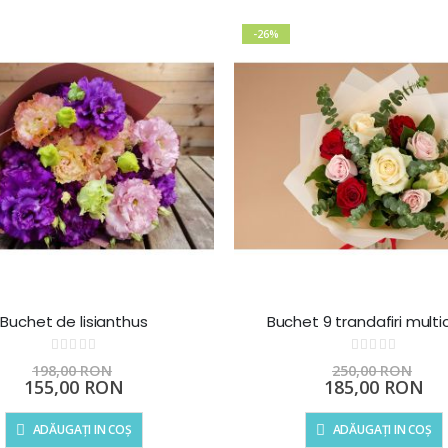
-26%
Buchet de lisianthus
Buchet 9 trandafiri multic
Rating:
Rating:
0%
0%
198,00 RON
250,00 RON
Preț
Preț
155,00 RON
185,00 RON
special
special
ADĂUGAȚI IN COȘ
ADĂUGAȚI IN COȘ