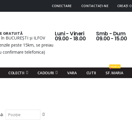
CONECTARE
CONTACTAȚI-NE
CREAȚI 
Luni - Vineri
Smb - Dum
RE GRATUITĂ
 în BUCUREȘTI și ILFOV
09.00 - 18.00
09.00 - 15.00
nzile peste 15km, se preiau
u confirmare telefonica)
OFERTA!
COLECTII
CADOURI
VARA
CUTII
SF. MARIA
Setați
pă
descendent