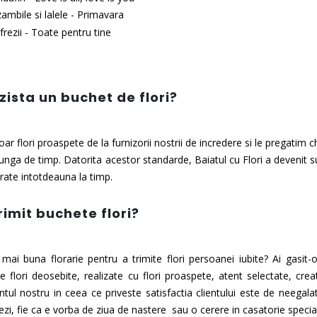
ambile si lalele - Primavara
frezii - Toate pentru tine
zista un buchet de flori?
ar flori proaspete de la furnizorii nostrii de incredere si le pregatim
unga de timp. Datorita acestor standarde, Baiatul cu Flori a devenit
ivrate intotdeauna la timp.
imit buchete flori?
mai buna florarie pentru a trimite flori persoanei iubite? Ai gasit-
 flori deosebite, realizate cu flori proaspete, atent selectate, creat
ul nostru in ceea ce priveste satisfactia clientului este de neegalat!
zi, fie ca e vorba de ziua de nastere sau o cerere in casatorie specia