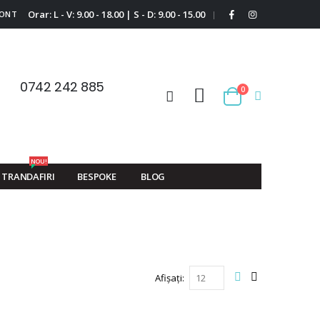
Orar: L - V: 9.00 - 18.00 | S - D: 9.00 - 15.00
CONT
|
0742 242 885
0
Cart
NOU!
TRANDAFIRI
BESPOKE
BLOG
Afișați
Vizualizare
Grilă
Listă
ca