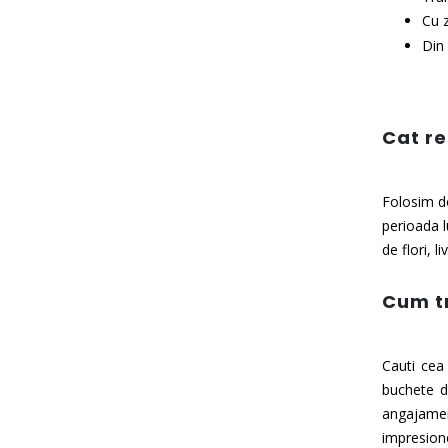
Cu z
Din 
Cat re
Folosim do
perioada l
de flori, l
Cum tr
Cauti cea 
buchete de
angajament
impresione