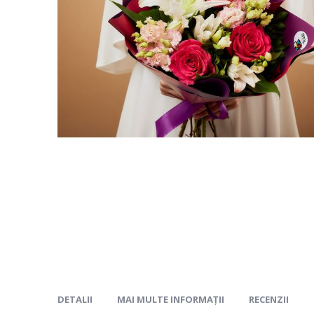
gallery
DETALII
MAI MULTE INFORMAȚII
RECENZII