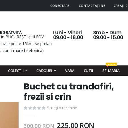
CONECTARE
CONTACTAȚI-NE
CREAȚI 
Luni - Vineri
Smb - Dum
RE GRATUITĂ
 în BUCUREȘTI și ILFOV
09.00 - 18.00
09.00 - 15.00
nzile peste 15km, se preiau
u confirmare telefonica)
OFERTA!
COLECTII
CADOURI
VARA
CUTII
SF. MARIA
Buchet cu trandafiri,
Skip
to
frezii si crin
the
beginning
Scrieți o recenzie
of
the
225,00 RON
300,00 RON
images