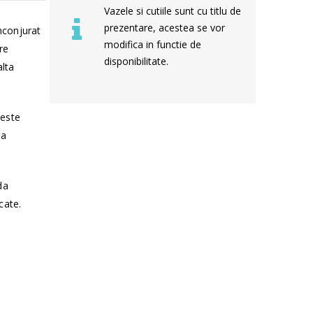
Vazele si cutiile sunt cu titlu de
prezentare, acestea se vor
inconjurat
modifica in functie de
re
disponibilitate.
alta
 este
sa
da
cate.