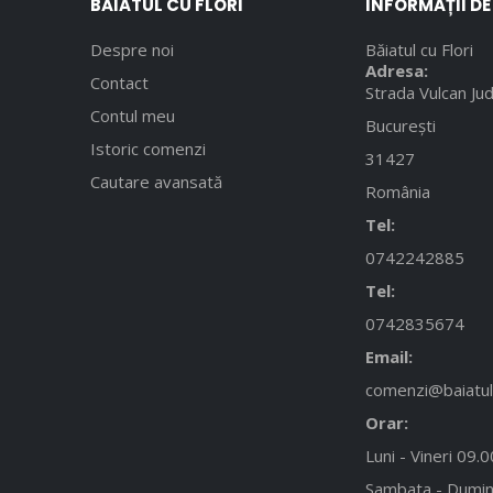
BĂIATUL CU FLORI
INFORMAȚII D
Despre noi
Băiatul cu Flori
Adresa:
Contact
Strada Vulcan Jud
Contul meu
București
Istoric comenzi
31427
Cautare avansată
România
Tel:
0742242885
Tel:
0742835674
Email:
comenzi@baiatulc
Orar:
Luni - Vineri 09.
Sambata - Dumin