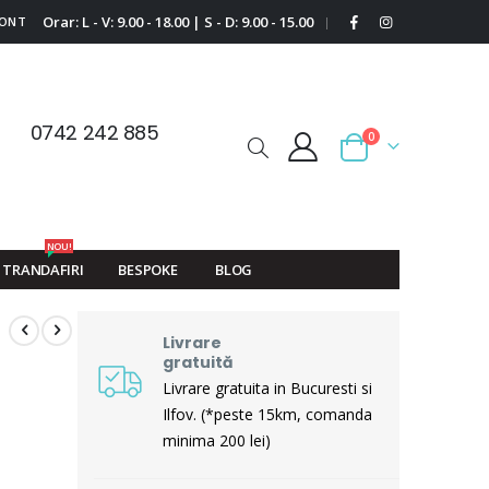
Orar: L - V: 9.00 - 18.00 | S - D: 9.00 - 15.00
CONT
|
0742 242 885
0
Cart
NOU!
TRANDAFIRI
BESPOKE
BLOG
Livrare
gratuită
Livrare gratuita in Bucuresti si
Ilfov. (*peste 15km, comanda
minima 200 lei)