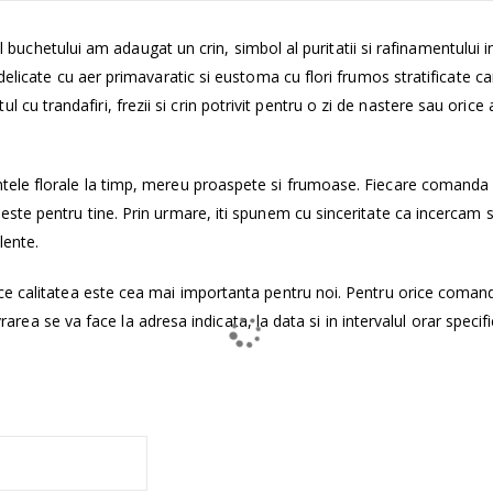
ul buchetului am adaugat un crin, simbol al puritatii si rafinamentului 
elicate cu aer primavaratic si eustoma cu flori frumos stratificate ca
trandafiri, frezii si crin potrivit pentru o zi de nastere sau orice 
tele florale la timp, mereu proaspete si frumoase. Fiecare comanda
ste pentru tine. Prin urmare, iti spunem cu sinceritate ca incercam 
lente.
ce calitatea este cea mai importanta pentru noi. Pentru orice coman
vrarea se va face la adresa indicata, la data si in intervalul orar specifi