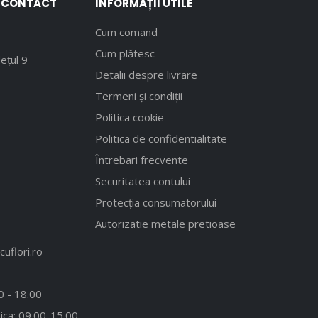
E CONTACT
INFORMAȚII UTILE
Cum comand
Cum plătesc
ețul 9
Detalii despre livrare
Termeni și condiții
Politica cookie
Politica de confidentialitate
Întrebari frecvente
Securitatea contului
Protecția consumatorului
Autorizatie metale pretioase
uflori.ro
00 - 18.00
ica: 09.00-15.00