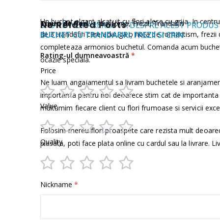
Mai
Un buchet elgant alcatuit cu flori alese cu grija. In centr
Tipuri de flori
No Related Posts
Eustoma, Frezii, Trandafiri
SPUNE-NE PAREREA TA DESPRE ACEST PRODUS
multe
de 3 trandafiri care adauga o nota de romantism, frezii d
BUCHET CU TRANDAFIRI, FREZII SI CRIN
informații
completeaza armonios buchetul. Comanda acum buchetul cu 
Rating-ul dumneavoastră
ocazie speciala.
Price
Ne luam angajamentul sa livram buchetele si aranjamen
importanta pentru noi deoarece stim cat de importanta e
1
2
3
4
5
Value
multumim fiecare client cu flori frumoase si servicii exce
star
stars
stars
stars
stars
Folosim mereu flori proaspete care rezista mult deoare
1
2
3
4
5
Quality
plasata, poti face plata online cu cardul sau la livrare. Li
star
stars
stars
stars
stars
1
2
3
4
5
Nickname
star
stars
stars
stars
stars