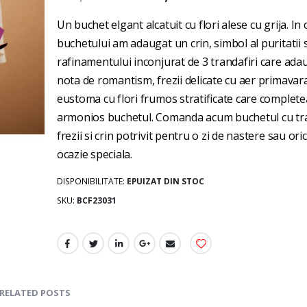
gallery
Un buchet elgant alcatuit cu flori alese cu grija. In 
buchetului am adaugat un crin, simbol al puritatii s
rafinamentului inconjurat de 3 trandafiri care ada
nota de romantism, frezii delicate cu aer primavara
eustoma cu flori frumos stratificate care complet
armonios buchetul. Comanda acum buchetul cu tra
frezii si crin potrivit pentru o zi de nastere sau oric
ocazie speciala.
DISPONIBILITATE:
EPUIZAT DIN STOC
SKU
BCF23031
RELATED POSTS