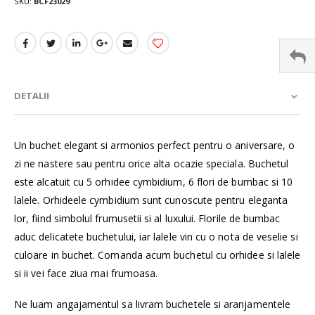
SKU
BCF23029
DETALII
Un buchet elegant si armonios perfect pentru o aniversare, o
zi ne nastere sau pentru orice alta ocazie speciala. Buchetul
este alcatuit cu 5 orhidee cymbidium, 6 flori de bumbac si 10
lalele. Orhideele cymbidium sunt cunoscute pentru eleganta
lor, fiind simbolul frumusetii si al luxului. Florile de bumbac
aduc delicatete buchetului, iar lalele vin cu o nota de veselie si
culoare in buchet. Comanda acum buchetul cu orhidee si lalele
si ii vei face ziua mai frumoasa.
Ne luam angajamentul sa livram buchetele si aranjamentele