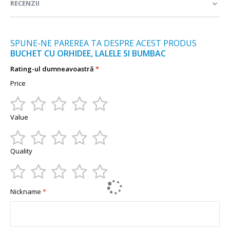
RECENZII
SPUNE-NE PAREREA TA DESPRE ACEST PRODUS
BUCHET CU ORHIDEE, LALELE SI BUMBAC
Rating-ul dumneavoastră
Price
1
2
3
4
5
Value
star
stars
stars
stars
stars
1
2
3
4
5
Quality
star
stars
stars
stars
stars
1
2
3
4
5
Nickname
star
stars
stars
stars
stars