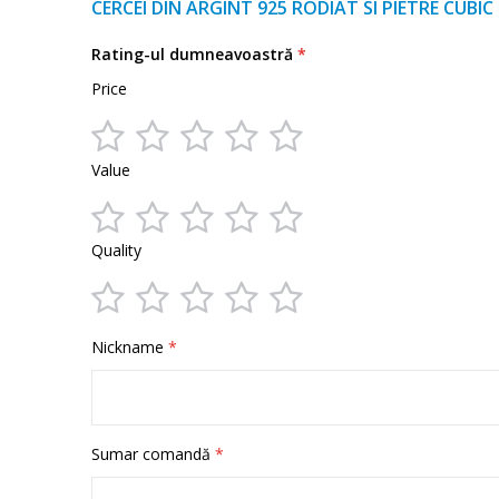
multe
CERCEI DIN ARGINT 925 RODIAT SI PIETRE CUBIC
informații
Rating-ul dumneavoastră
Price
1
2
3
4
5
Value
star
stars
stars
stars
stars
1
2
3
4
5
Quality
star
stars
stars
stars
stars
1
2
3
4
5
Nickname
star
stars
stars
stars
stars
Sumar comandă