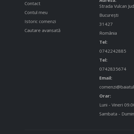
Contact
Strada Vulcan Jud
Contul meu
București
Istoric comenzi
31427
Cautare avansată
România
Tel:
0742242885
Tel:
0742835674
Email:
comenzi@baiatulc
Orar:
Luni - Vineri 09.
Sambata - Dumin