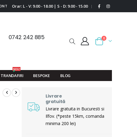
Orar: L - V: 9.00 - 18.00 | S - D: 9.00 - 15.00
CONT
|
0742 242 885
0
Cart
NOU!
TRANDAFIRI
BESPOKE
BLOG
Livrare
gratuită
Livrare gratuita in Bucuresti si
Ilfov. (*peste 15km, comanda
minima 200 lei)