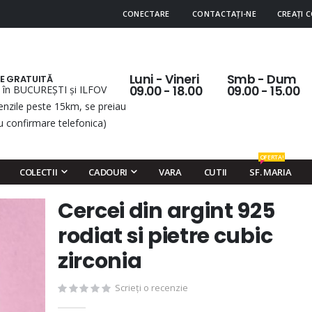
CONECTARE
CONTACTAȚI-NE
CREAȚI 
Luni - Vineri
Smb - Dum
RE GRATUITĂ
 în BUCUREȘTI și ILFOV
09.00 - 18.00
09.00 - 15.00
nzile peste 15km, se preiau
u confirmare telefonica)
OFERTA!
COLECTII
CADOURI
VARA
CUTII
SF. MARIA
Cercei din argint 925
Skip
to
rodiat si pietre cubic
the
zirconia
beginning
of
Scrieți o recenzie
the
images