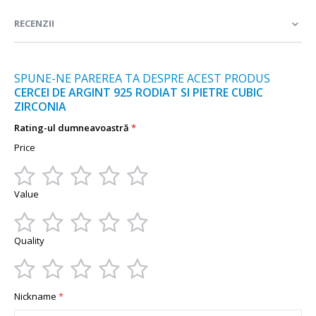
informații
RECENZII
SPUNE-NE PAREREA TA DESPRE ACEST PRODUS
CERCEI DE ARGINT 925 RODIAT SI PIETRE CUBIC
ZIRCONIA
Rating-ul dumneavoastră
Price
1
2
3
4
5
Value
star
stars
stars
stars
stars
1
2
3
4
5
Quality
star
stars
stars
stars
stars
1
2
3
4
5
Nickname
star
stars
stars
stars
stars