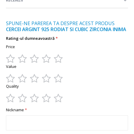
RECENZII
SPUNE-NE PAREREA TA DESPRE ACEST PRODUS
CERCEI ARGINT 925 RODIAT SI CUBIC ZIRCONIA INIMA
Rating-ul dumneavoastră
Price
1
2
3
4
5
Value
star
stars
stars
stars
stars
1
2
3
4
5
Quality
star
stars
stars
stars
stars
1
2
3
4
5
Nickname
star
stars
stars
stars
stars