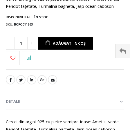
Peridot fațetate, Turmalina bagheta, Jasp ocean caboson
DISPONIBILITATE:
ÎN STOC
SKU
BCFC011263
ADĂUGAȚI IN COȘ
DETALII
Cercei din argint 925 cu pietre semipretioase: Ametist verde,
Peridot fațetate, Turmalina bagheta, Jasp ocean caboson