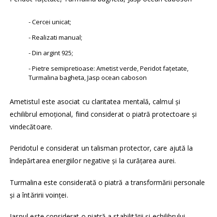
- Cercei unicat;
- Realizati manual;
- Din argint 925;
- Pietre semipretioase: Ametist verde, Peridot fațetate,
Turmalina bagheta, Jasp ocean caboson
Ametistul este asociat cu claritatea mentală, calmul și
echilibrul emoțional, fiind considerat o piatră protectoare și
vindecătoare.
Peridotul e considerat un talisman protector, care ajută la
îndepărtarea energiilor negative și la curățarea aurei.
Turmalina este considerată o piatră a transformării personale
și a întăririi voinței.
Jaspul este considerat o piatră a stabilității și echilibrului.