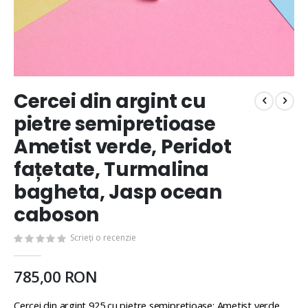
Cercei din argint cu
pietre semipretioase
Ametist verde, Peridot
fațetate, Turmalina
bagheta, Jasp ocean
caboson
Scrieți o recenzie
785,00 RON
Cercei din argint 925 cu pietre semipretioase: Ametist verde,