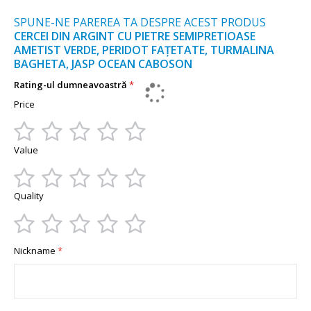
SPUNE-NE PAREREA TA DESPRE ACEST PRODUS
CERCEI DIN ARGINT CU PIETRE SEMIPRETIOASE
AMETIST VERDE, PERIDOT FAȚETATE, TURMALINA
BAGHETA, JASP OCEAN CABOSON
Rating-ul dumneavoastră
Price
1
2
3
4
5
Value
star
stars
stars
stars
stars
1
2
3
4
5
Quality
star
stars
stars
stars
stars
1
2
3
4
5
Nickname
star
stars
stars
stars
stars