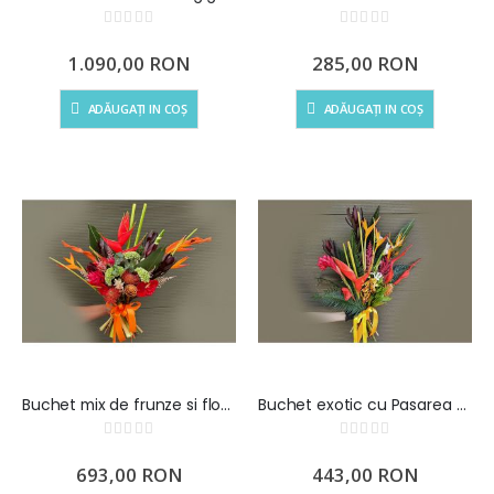
Rating:
Rating:
0%
0%
1.090,00 RON
285,00 RON
ADĂUGAȚI IN COȘ
ADĂUGAȚI IN COȘ
Buchet mix de frunze si flori exotice
Buchet exotic cu Pasarea Paradisului
Rating:
Rating:
0%
0%
693,00 RON
443,00 RON