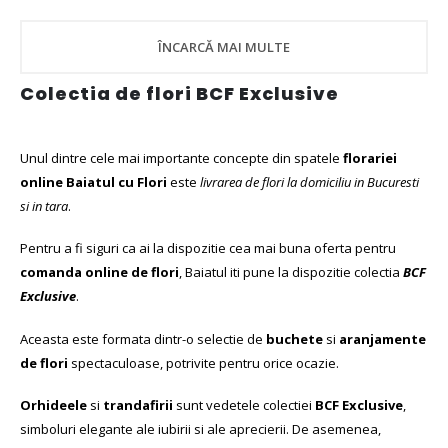
ÎNCARCĂ MAI MULTE
Colectia de flori BCF Exclusive
Unul dintre cele mai importante concepte din spatele
florariei
online Baiatul cu Flori
este
livrarea de flori la domiciliu in Bucuresti
si in tara
.
Pentru a fi siguri ca ai la dispozitie cea mai buna oferta pentru
comanda online de flori
, Baiatul iti pune la dispozitie colectia
BCF
Exclusive
.
Aceasta este formata dintr-o selectie de
buchete
si
aranjamente
de flori
spectaculoase, potrivite pentru orice ocazie.
Orhideele
si
trandafirii
sunt vedetele colectiei
BCF Exclusive
,
simboluri elegante ale iubirii si ale aprecierii. De asemenea,