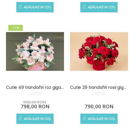
ADĂUGAȚI IN COȘ
ADĂUGAȚI IN COȘ
-11%
Cutie 49 trandafiri roz gigant
Cutie 29 trandafiri rosii gigant
Rating:
Rating:
0%
0%
900,00 RON
Preț
798,00 RON
790,00 RON
special
ADĂUGAȚI IN COȘ
ADĂUGAȚI IN COȘ