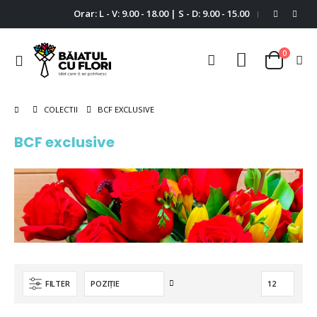
Orar: L - V: 9.00 - 18.00 | S - D: 9.00 - 15.00
|
0
Comutare
Cart
în
navigare
BCF EXCLUSIVE
COLECTII
BCF exclusive
Setați
FILTER
descendent