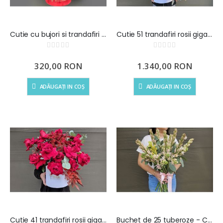
Cutie cu bujori si trandafiri rosii
Cutie 51 trandafiri rosii gigant
Rating:
Rating:
0%
0%
320,00 RON
1.340,00 RON
ADĂUGAȚI IN COȘ
ADĂUGAȚI IN COȘ
Cutie 41 trandafiri rosii gigant
Buchet de 25 tuberoze - Chiparoase