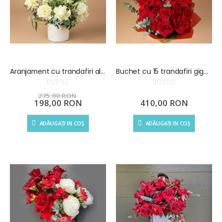
Aranjament cu trandafiri albi si ursulet - White Dream
Buchet cu 15 trandafiri gigant
Rating:
Rating:
0%
0%
275,00 RON
Preț
198,00 RON
410,00 RON
special
ADĂUGAȚI IN COȘ
ADĂUGAȚI IN COȘ