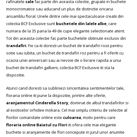
rafinatele
cale
fac parte din aceasta colectie, grupate in buchete
monocromatice sau aducand un plus de distinctie oricarui
ansamblu floral. Unele dintre cele mai spectaculoase creatii din
colectia BCF Exclusive sunt
buchetele din lalele albe
, care
numara de la 35 pana la 49 de cupe elegante selectionate atent.
Tot din aceasta colectie fac parte buchetele obtinute exclusiv din
trandafiri
. Fie ca iti doresti un buchet de trandafiri rosii pentru
sotie sau iubita, un buchet de trandafiri roz pentru a fi oferiti cu
ocazia unei aniversari sau ai nevoie de o livrare rapida a unui
buchet de trandafiri galbeni, colectia BCF Exclusive iti sta la
dispozitie.
Atunci cand doresti sa subliniezi sinceritatea sentimentelor tale,
floraria online iti pune la dispozitie, printre alte oferte,
aranjamentul Cinderella Story
, dominat de albul trandafirilor si
al exoticelor orhidee mokara. Cel mai simplu criteriu de selectie al
florilor comandate online este
culoarea
, motiv pentru care
floraria online Baiatul cu Flori
iti ofera cele mai elegante
buchete si aranjamente de flori concepute in jurul unor anumite