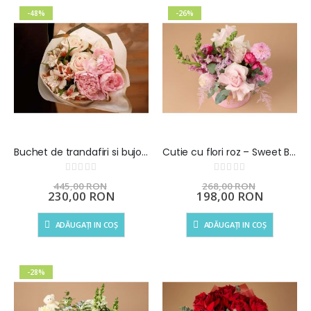
-48%
-26%
Buchet de trandafiri si bujori Dorul ma ia
Cutie cu flori roz – Sweet Bloom
Rating:
Rating:
0%
0%
445,00 RON
268,00 RON
Preț
230,00 RON
Preț
198,00 RON
special
special
ADĂUGAȚI IN COȘ
ADĂUGAȚI IN COȘ
-28%