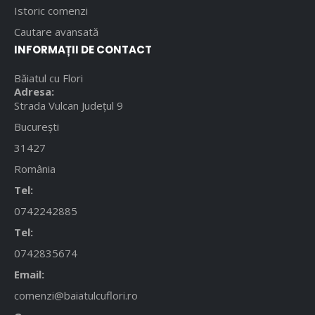
Istoric comenzi
Cautare avansată
INFORMAȚII DE CONTACT
Băiatul cu Flori
Adresa:
Strada Vulcan Județul 9
București
31427
România
Tel:
0742242885
Tel:
0742835674
Email:
comenzi@baiatulcuflori.ro