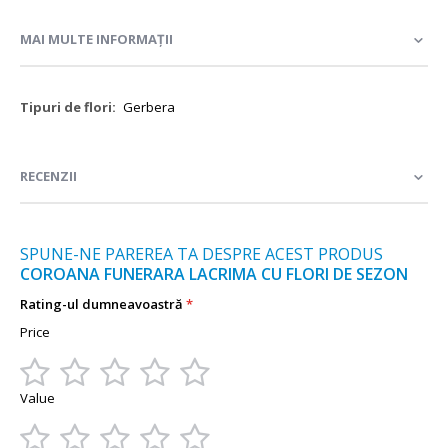
MAI MULTE INFORMAȚII
Mai
Gerbera
multe
informații
RECENZII
SPUNE-NE PAREREA TA DESPRE ACEST PRODUS
COROANA FUNERARA LACRIMA CU FLORI DE SEZON
Rating-ul dumneavoastră
Price
1
2
3
4
5
Value
star
stars
stars
stars
stars