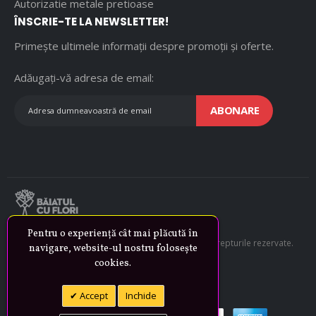
Autorizatie metale pretioase
ÎNSCRIE-TE LA NEWSLETTER!
Primește ultimele informații despre promoții și oferte.
Adăugați-vă adresa de email:
ABONARE
Pentru o experiență cât mai plăcută în
© Copyright 2014-2022 by Băiatul Cu Flori. Toate drepturile rezervate.
navigare, website-ul nostru folosește
cookies.
Realizat de
RemoMedia
Accept
Inchide