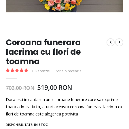
Coroana funerara
lacrima cu flori de
toamna
Rating:
1
Recenzie
Scrie o recenzie
100
100
% of
519,00 RON
702,00 RON
Daca esti in cautarea unei coroane funerare care sa exprime
toata admiratia ta, atunci aceasta coroana funerara lacrima cu
flori de toamna este alegerea potrivita.
DISPONIBILITATE:
ÎN STOC