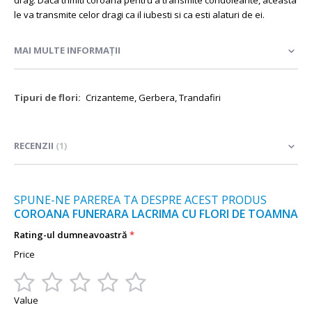
drag. Daca trimiti coroana pentru a transmite condoleante, aceasta
le va transmite celor dragi ca il iubesti si ca esti alaturi de ei.
MAI MULTE INFORMAȚII
Mai
Crizanteme, Gerbera, Trandafiri
multe
informații
RECENZII
1
SPUNE-NE PAREREA TA DESPRE ACEST PRODUS
COROANA FUNERARA LACRIMA CU FLORI DE TOAMNA
Rating-ul dumneavoastră
Price
1
2
3
4
5
Value