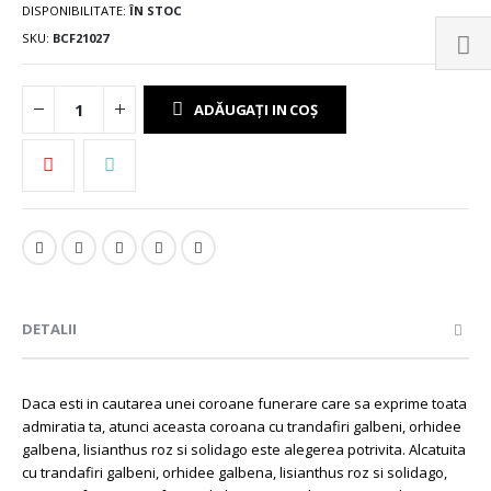
DISPONIBILITATE:
ÎN STOC
SKU
BCF21027
ADĂUGAȚI IN COȘ
DETALII
Daca esti in cautarea unei coroane funerare care sa exprime toata
admiratia ta, atunci aceasta coroana cu trandafiri galbeni, orhidee
galbena, lisianthus roz si solidago este alegerea potrivita. Alcatuita
cu trandafiri galbeni, orhidee galbena, lisianthus roz si solidago,