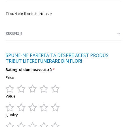
Mai
Hortensie
multe
informații
RECENZII
SPUNE-NE PAREREA TA DESPRE ACEST PRODUS
TRIBUT LITERE FUNERARE DIN FLORI
Rating-ul dumneavoastră
Price
1
2
3
4
5
Value
star
stars
stars
stars
stars
1
2
3
4
5
Quality
star
stars
stars
stars
stars