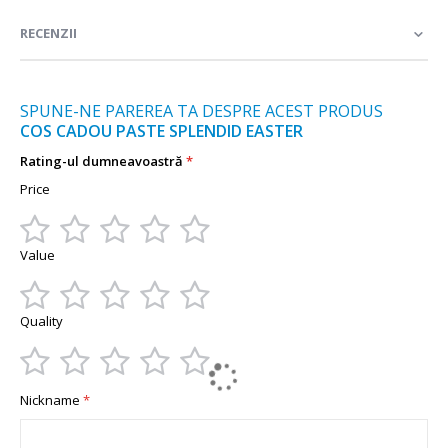
informații
RECENZII
SPUNE-NE PAREREA TA DESPRE ACEST PRODUS
COS CADOU PASTE SPLENDID EASTER
Rating-ul dumneavoastră
Price
1
2
3
4
5
Value
star
stars
stars
stars
stars
1
2
3
4
5
Quality
star
stars
stars
stars
stars
1
2
3
4
5
Nickname
star
stars
stars
stars
stars