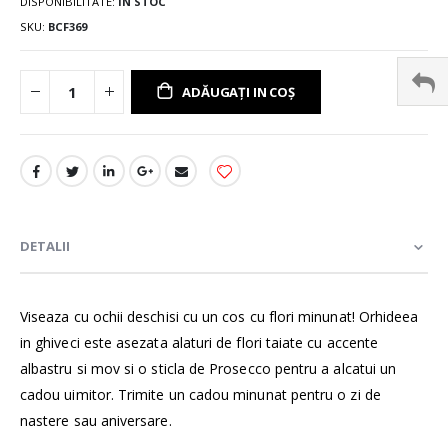
DISPONIBILITATE:
ÎN STOC
SKU
BCF369
ADĂUGAȚI IN COȘ
DETALII
Viseaza cu ochii deschisi cu un cos cu flori minunat! Orhideea
in ghiveci este asezata alaturi de flori taiate cu accente
albastru si mov si o sticla de Prosecco pentru a alcatui un
cadou uimitor. Trimite un cadou minunat pentru o zi de
nastere sau aniversare.