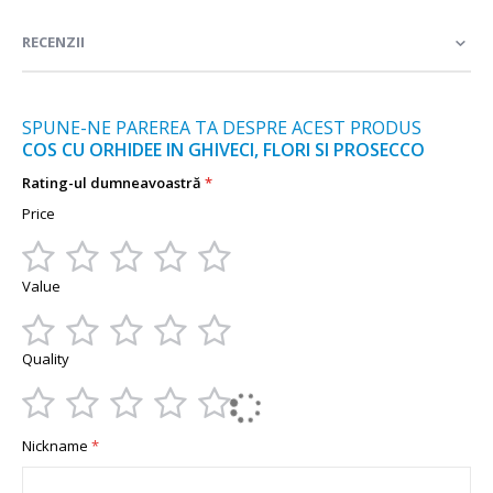
informații
RECENZII
SPUNE-NE PAREREA TA DESPRE ACEST PRODUS
COS CU ORHIDEE IN GHIVECI, FLORI SI PROSECCO
Rating-ul dumneavoastră
Price
1
2
3
4
5
Value
star
stars
stars
stars
stars
1
2
3
4
5
Quality
star
stars
stars
stars
stars
1
2
3
4
5
Nickname
star
stars
stars
stars
stars